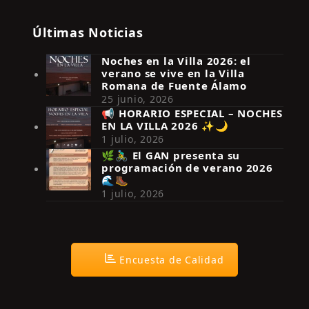
Últimas Noticias
Noches en la Villa 2026: el
verano se vive en la Villa
Romana de Fuente Álamo
25 junio, 2026
📢 HORARIO ESPECIAL – NOCHES
EN LA VILLA 2026 ✨🌙
Síguenos en Instagram
1 julio, 2026
🌿🚴‍♂️ El GAN presenta su
programación de verano 2026
🌊🥾
1 julio, 2026
Encuesta de Calidad