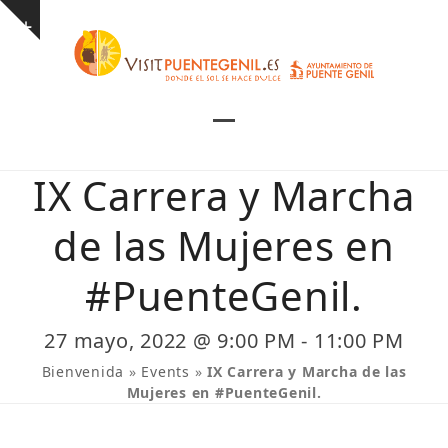
Skip
Show
to
notice
content
Open
Close
mobile
mobile
IX Carrera y Marcha
menu
menu
de las Mujeres en
#PuenteGenil.
27 mayo, 2022 @ 9:00 PM
-
11:00 PM
Bienvenida
»
Events
»
IX Carrera y Marcha de las
Mujeres en #PuenteGenil.