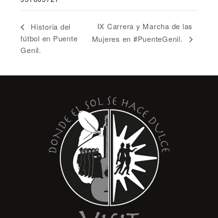
IX Carrera y Marcha de las
Historia del
fútbol en Puente
Mujeres en #PuenteGenil.
Genil.