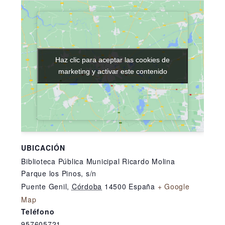
Haz clic para aceptar las cookies de
Haz clic para aceptar las cookies de
marketing y activar este contenido
marketing y activar este contenido
UBICACIÓN
Biblioteca Pública Municipal Ricardo Molina
Parque los Pinos, s/n
Puente Genil
,
Córdoba
14500
España
+ Google
Map
Teléfono
957605721