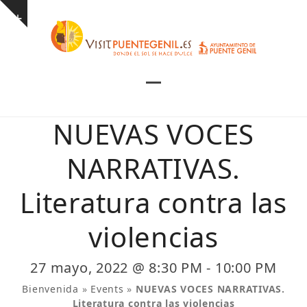
Skip
Show
to
notice
content
Open
Close
mobile
mobile
NUEVAS VOCES
menu
menu
NARRATIVAS.
Literatura contra las
violencias
27 mayo, 2022 @ 8:30 PM
-
10:00 PM
Bienvenida
»
Events
»
NUEVAS VOCES NARRATIVAS.
Literatura contra las violencias