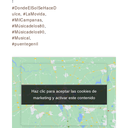
:
#DondeElSolSeHaceD
ulce
,
#LaMovida
,
#MilCampanas
,
#Músicadelos80
,
#Músicadelos90
,
#Musical
,
#puentegenil
Haz clic para aceptar las cookies de
Haz clic para aceptar las cookies de
marketing y activar este contenido
marketing y activar este contenido