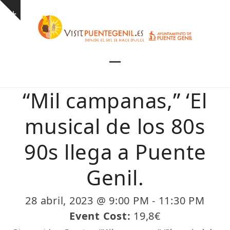
Skip
Show
to
notice
content
Open
Close
mobile
mobile
“Mil campanas,” ‘El
menu
menu
musical de los 80s
90s llega a Puente
Genil.
28 abril, 2023 @ 9:00 PM
-
11:30 PM
Event Cost:
19,8€