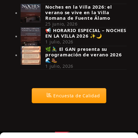
Noches en la Villa 2026: el
verano se vive en la Villa
Romana de Fuente Álamo
25 junio, 2026
📢 HORARIO ESPECIAL – NOCHES
EN LA VILLA 2026 ✨🌙
Síguenos en Instagram
1 julio, 2026
🌿🚴‍♂️ El GAN presenta su
programación de verano 2026
🌊🥾
1 julio, 2026
Encuesta de Calidad