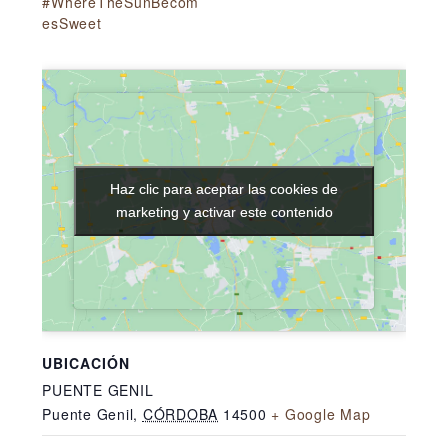
#WhereTheSunBecom
esSweet
Haz clic para aceptar las cookies de
Haz clic para aceptar las cookies de
marketing y activar este contenido
marketing y activar este contenido
UBICACIÓN
PUENTE GENIL
Puente Genil
,
CÓRDOBA
14500
+ Google Map