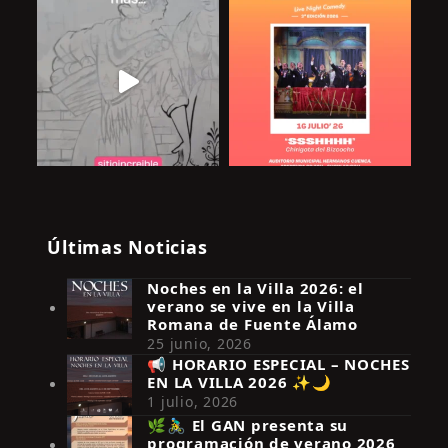
Últimas Noticias
Noches en la Villa 2026: el
verano se vive en la Villa
Romana de Fuente Álamo
25 junio, 2026
📢 HORARIO ESPECIAL – NOCHES
EN LA VILLA 2026 ✨🌙
Síguenos en Instagram
1 julio, 2026
🌿🚴‍♂️ El GAN presenta su
programación de verano 2026