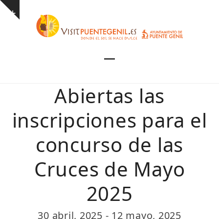
Skip
Show
to
notice
content
Open
Close
mobile
mobile
Abiertas las
menu
menu
inscripciones para el
concurso de las
Cruces de Mayo
2025
30 abril, 2025
-
12 mayo, 2025