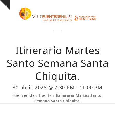
Skip
Show
to
notice
content
Open
Close
mobile
mobile
Itinerario Martes
menu
menu
Santo Semana Santa
Chiquita.
30 abril, 2025 @ 7:30 PM
-
11:00 PM
Bienvenida
»
Events
»
Itinerario Martes Santo
Semana Santa Chiquita.