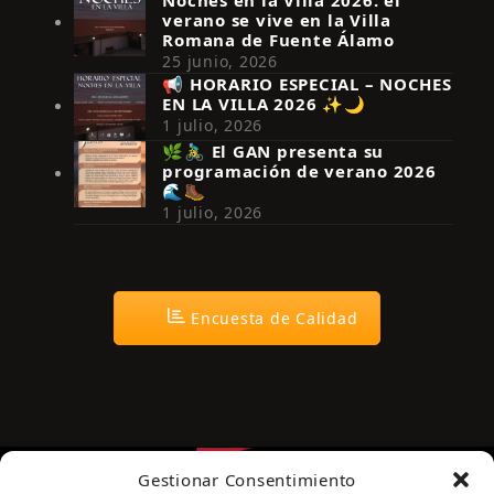
Noches en la Villa 2026: el
verano se vive en la Villa
Romana de Fuente Álamo
25 junio, 2026
📢 HORARIO ESPECIAL – NOCHES
EN LA VILLA 2026 ✨🌙
Síguenos en Instagram
1 julio, 2026
🌿🚴‍♂️ El GAN presenta su
programación de verano 2026
🌊🥾
1 julio, 2026
Encuesta de Calidad
Gestionar Consentimiento