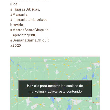
ulce
,
#FigurasBíblicas
,
#Mananta
,
#manantalahistoriaco
bravida
,
#MartesSantoChiquito
,
#puentegenil
,
#SemanaSantaChiquit
a2025
Haz clic para aceptar las cookies de
Haz clic para aceptar las cookies de
marketing y activar este contenido
marketing y activar este contenido