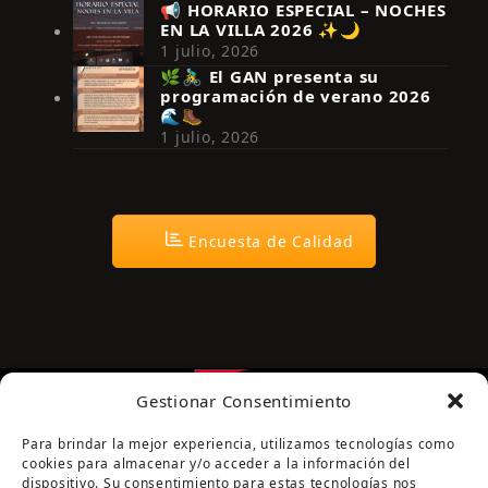
📢 HORARIO ESPECIAL – NOCHES
EN LA VILLA 2026 ✨🌙
Síguenos en Instagram
1 julio, 2026
🌿🚴‍♂️ El GAN presenta su
programación de verano 2026
🌊🥾
1 julio, 2026
Encuesta de Calidad
Gestionar Consentimiento
Para brindar la mejor experiencia, utilizamos tecnologías como
cookies para almacenar y/o acceder a la información del
dispositivo. Su consentimiento para estas tecnologías nos