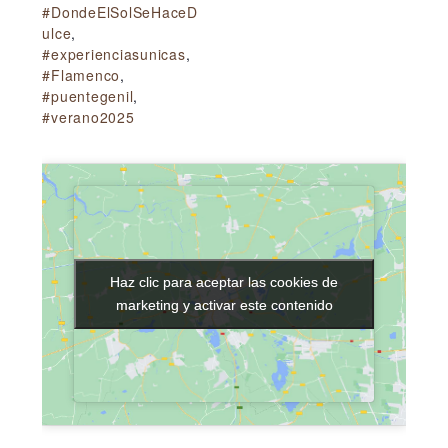
#DondeElSolSeHaceD
ulce
,
#experienciasunicas
,
#Flamenco
,
#puentegenil
,
#verano2025
Haz clic para aceptar las cookies de
Haz clic para aceptar las cookies de
marketing y activar este contenido
marketing y activar este contenido