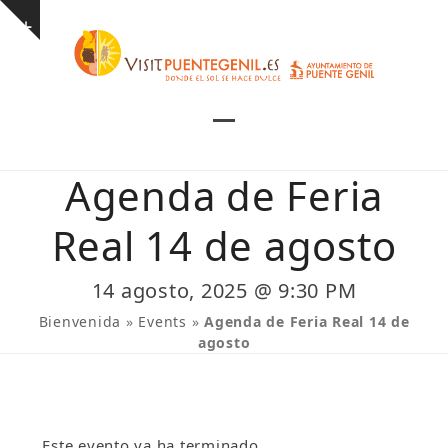
Skip
Show
to
notice
content
Open
Close
mobile
mobile
Agenda de Feria
menu
menu
Real 14 de agosto
14 agosto, 2025 @ 9:30 PM
Bienvenida
»
Events
»
Agenda de Feria Real 14 de
agosto
Este evento ya ha terminado.