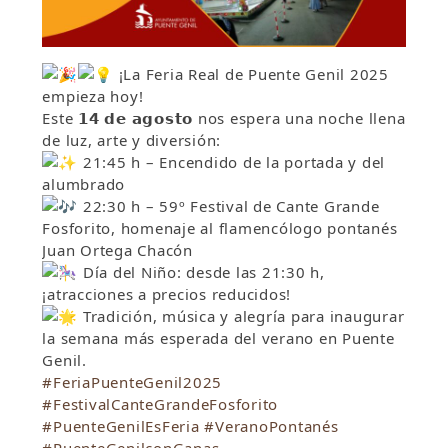
¡La Feria Real de Puente Genil 2025
empieza hoy!
Este 𝟭𝟰 𝗱𝗲 𝗮𝗴𝗼𝘀𝘁𝗼 nos espera una noche llena
de luz, arte y diversión:
21:45 h – Encendido de la portada y del
alumbrado
22:30 h – 59º Festival de Cante Grande
Fosforito, homenaje al flamencólogo pontanés
Juan Ortega Chacón
Día del Niño: desde las 21:30 h,
¡atracciones a precios reducidos!
Tradición, música y alegría para inaugurar
la semana más esperada del verano en Puente
Genil.
#FeriaPuenteGenil2025
#FestivalCanteGrandeFosforito
#PuenteGenilEsFeria
#VeranoPontanés
#PuenteGenilconGanas