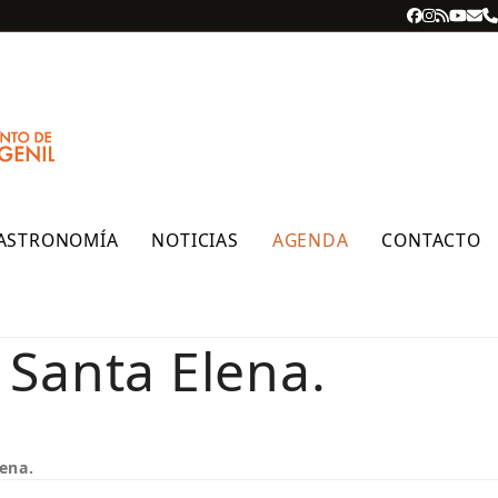
Facebook
Instagra
RSS
YouT
Cor
T
ele
ASTRONOMÍA
NOTICIAS
AGENDA
CONTACTO
e Santa Elena.
lena.