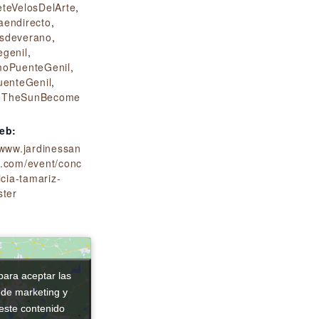
eteVelosDelArte
,
aendirecto
,
sdeverano
,
egenil
,
moPuenteGenil
,
uenteGenil
,
eTheSunBecome
web:
/www.jardinessan
a.com/event/conc
icia-tamariz-
ster
para aceptar las
para aceptar las
 de marketing y
 de marketing y
 este contenido
 este contenido