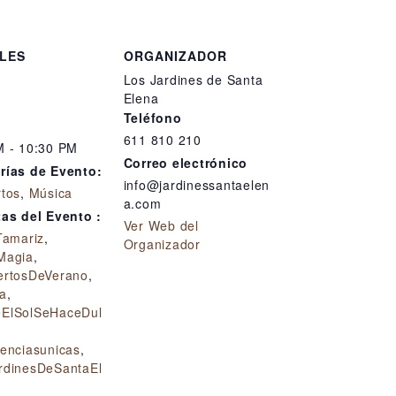
LES
ORGANIZADOR
Los Jardines de Santa
Elena
Teléfono
611 810 210
M - 10:30 PM
Correo electrónico
rías de Evento:
info@jardinessantaelen
rtos
,
Música
a.com
tas del Evento :
Ver Web del
Tamariz
,
Organizador
Magia
,
ertosDeVerano
,
a
,
ElSolSeHaceDul
ienciasunicas
,
rdinesDeSantaEl