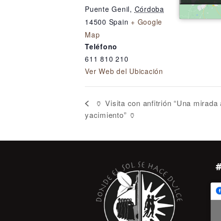
Puente Genil
,
Córdoba
14500
Spain
+ Google
Map
Teléfono
611 810 210
Ver Web del Ubicación
🏺 Visita con anfitrión “Una mirada 
yacimiento” 🏺