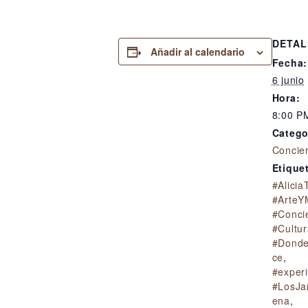
DETAL
Añadir al calendario
Fecha:
6 junio
Hora:
8:00 P
Catego
Concie
Etique
#Alicia
#ArteY
#Conci
#Cultur
#Donde
ce
,
#exper
#LosJa
ena
,