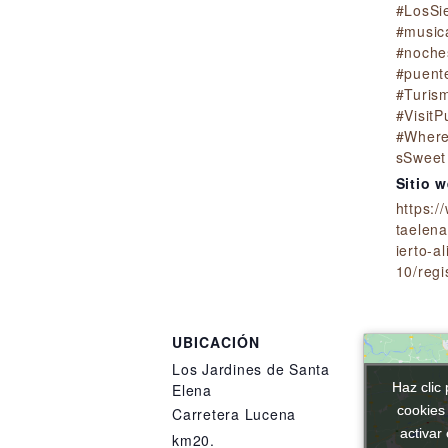
#LosSi
#music
#noche
#puent
#Turis
#VisitP
#Wher
sSweet
Sitio 
https:/
taelen
ierto-al
10/regi
UBICACIÓN
Los Jardines de Santa
Haz clic 
Haz clic 
Elena
cookies
cookies
Carretera Lucena
activar
activar
km20.