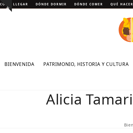
Skip
CÓMO LLEGAR
DÓNDE DORMIR
DÓNDE COMER
QUÉ HACE
Show
to
notice
content
BIENVENIDA
PATRIMONIO, HISTORIA Y CULTURA
Alicia Tamari
Bie