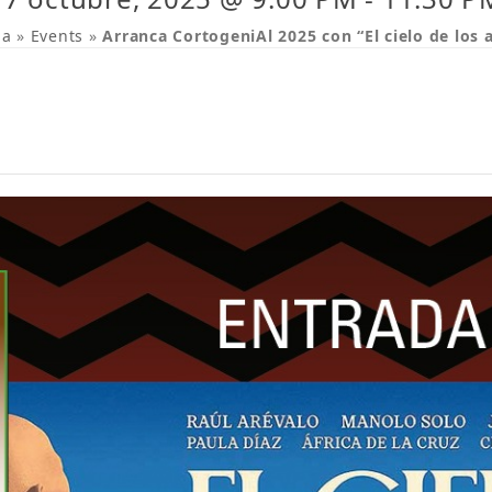
da
»
Events
»
Arranca CortogeniAl 2025 con “El cielo de los 