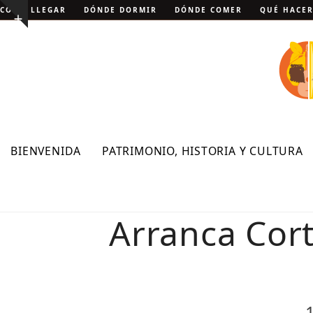
Skip
CÓMO LLEGAR
DÓNDE DORMIR
DÓNDE COMER
QUÉ HACE
Show
to
notice
content
BIENVENIDA
PATRIMONIO, HISTORIA Y CULTURA
Arranca Cort