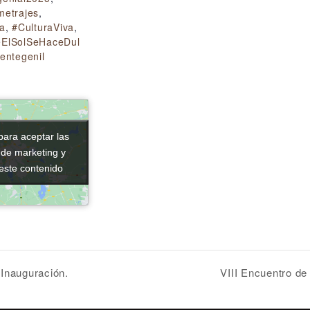
metrajes
,
a
,
#CulturaViva
,
ElSolSeHaceDul
entegenil
para aceptar las
para aceptar las
 de marketing y
 de marketing y
 este contenido
 este contenido
 Inauguración.
VIII Encuentro de