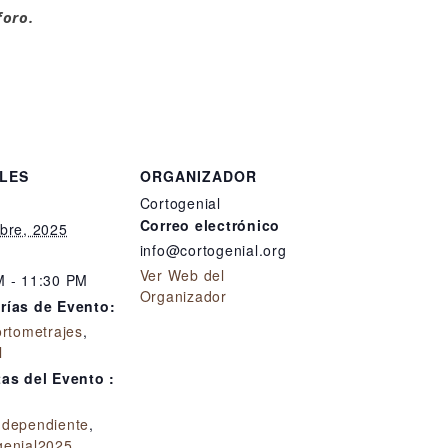
foro.
LES
ORGANIZADOR
Cortogenial
Correo electrónico
bre, 2025
info@cortogenial.org
Ver Web del
M - 11:30 PM
Organizador
rías de Evento:
ortometrajes
,
l
tas del Evento :
ndependiente
,
genial2025
,