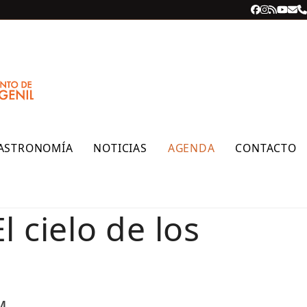
Facebook
Instagra
RSS
YouT
Cor
T
ele
ASTRONOMÍA
NOTICIAS
AGENDA
CONTACTO
 cielo de los
M