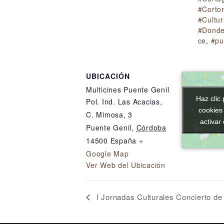
#Corto
#Cultur
#Donde
ce
,
#pu
UBICACIÓN
Multicines Puente Genil
Haz clic 
Haz clic 
Pol. Ind. Las Acacias,
cookies
cookies
C. Mimosa, 3
activar
activar
Puente Genil
,
Córdoba
14500
España
+
Google Map
Ver Web del Ubicación
I Jornadas Culturales Concierto de