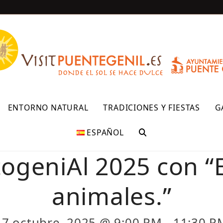
R
ENTORNO NATURAL
TRADICIONES Y FIESTAS
G
ESPAÑOL
ogeniAl 2025 con “El
animales.”
17 octubre, 2025 @ 9:00 PM
-
11:30 P