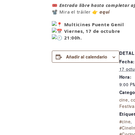
🎟
Entrada libre hasta completar a
📽 Mira el tráiler 👉
aquí
Multicines Puente Genil
Viernes, 17 de octubre
21:00h.
DETAL
Añadir al calendario
Fecha:
17 octu
Hora:
9:00 P
Catego
cine
,
c
Festiva
Etique
#cine
,
#CineI
#Corto