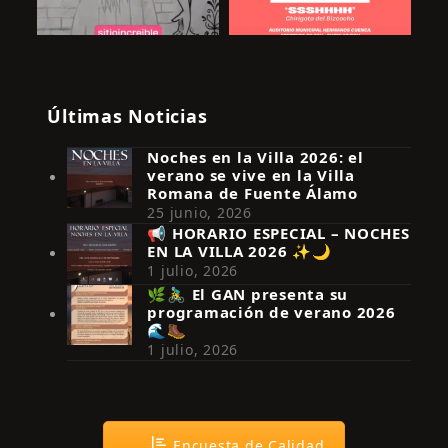
Últimas Noticias
Noches en la Villa 2026: el
verano se vive en la Villa
Romana de Fuente Álamo
25 junio, 2026
📢 HORARIO ESPECIAL – NOCHES
EN LA VILLA 2026 ✨🌙
Síguenos en Instagram
1 julio, 2026
🌿🚴‍♂️ El GAN presenta su
programación de verano 2026
🌊🥾
1 julio, 2026
Encuesta de Calidad