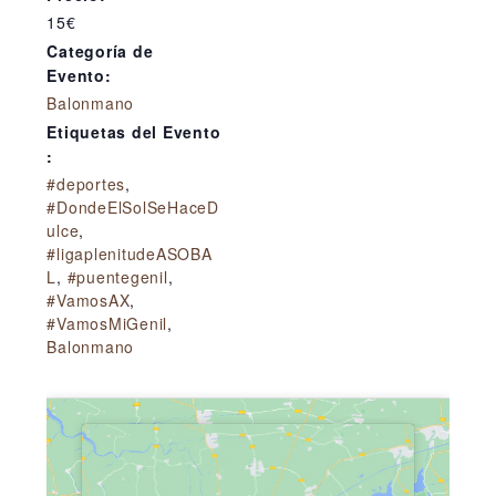
15€
Categoría de
Evento:
Balonmano
Etiquetas del Evento
:
#deportes
,
#DondeElSolSeHaceD
ulce
,
#ligaplenitudeASOBA
L
,
#puentegenil
,
#VamosAX
,
#VamosMiGenil
,
Balonmano