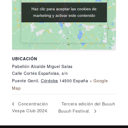
Haz clic para aceptar las cookies de
Haz clic para aceptar las cookies de
marketing y activar este contenido
marketing y activar este contenido
UBICACIÓN
Pabellón Alcalde Miguel Salas
Calle Cortés Españolas, s/n
Puente Genil
,
Córdoba
14500
España
+ Google
Map
Tercera edición del Buuuh
Concentración
Vespa Club 2024.
Buuuh Festival.