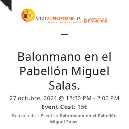
Skip
Show
to
notice
content
Open
Close
mobile
mobile
Balonmano en el
menu
menu
Pabellón Miguel
Salas.
27 octubre, 2024 @ 12:30 PM
-
2:00 PM
Event Cost:
15€
Bienvenida
»
Events
»
Balonmano en el Pabellón
Miguel Salas.