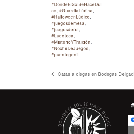
#DondeElSolSeHaceDul
ce
,
#GuardiaLúdica
,
#HalloweenLúdico
,
#juegosdemesa
,
#juegosderol
,
#Ludoteca
,
#MisterioYTraición
,
#NocheDeJuegos
,
#puentegenil
Catas a ciegas en Bodegas Delgado