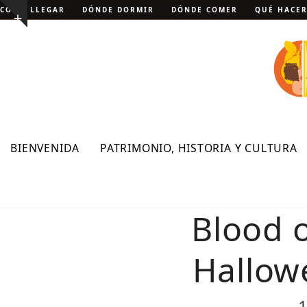
Skip
CÓMO LLEGAR
DÓNDE DORMIR
DÓNDE COMER
QUÉ HACE
Show
to
notice
content
BIENVENIDA
PATRIMONIO, HISTORIA Y CULTURA
Blood o
Hallow
1