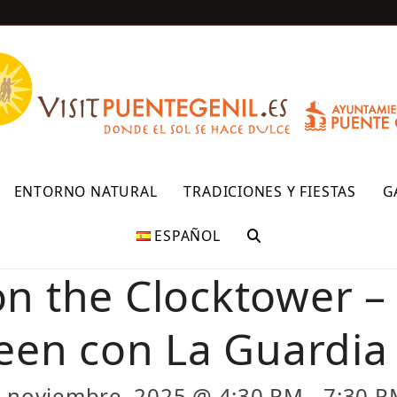
R
ENTORNO NATURAL
TRADICIONES Y FIESTAS
G
ESPAÑOL
n the Clocktower –
een con La Guardia 
 noviembre, 2025 @ 4:30 PM
-
7:30 P