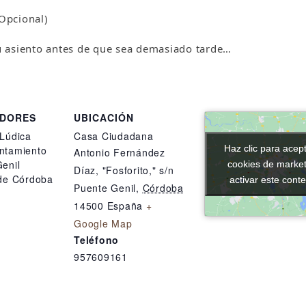
(Opcional)
tu asiento antes de que sea demasiado tarde…
ADORES
UBICACIÓN
Lúdica
Casa Ciudadana
Haz clic para acept
Haz clic para acept
ntamiento
Antonio Fernández
enil
cookies de market
cookies de market
Díaz, "Fosforito," s/n
 de Córdoba
activar este cont
activar este cont
Puente Genil
,
Córdoba
14500
España
+
Google Map
Teléfono
957609161