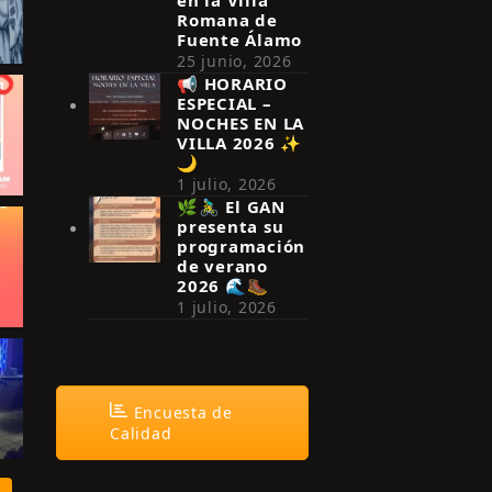
Romana de
Fuente Álamo
25 junio, 2026
📢 HORARIO
ESPECIAL –
NOCHES EN LA
VILLA 2026 ✨
🌙
1 julio, 2026
🌿🚴‍♂️ El GAN
presenta su
programación
de verano
2026 🌊🥾
1 julio, 2026
Encuesta de
Calidad