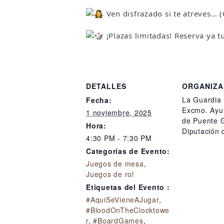
Ven disfrazado si te atreves… 
¡Plazas limitadas! Reserva ya 
DETALLES
ORGANIZ
La Guardia 
Fecha:
Excmo. Ayu
1 noviembre, 2025
de Puente G
Hora:
Diputación
4:30 PM - 7:30 PM
Categorías de Evento:
Juegos de mesa
,
Juegos de rol
Etiquetas del Evento :
#AquiSeVieneAJugar
,
#BloodOnTheClocktowe
r
,
#BoardGames
,