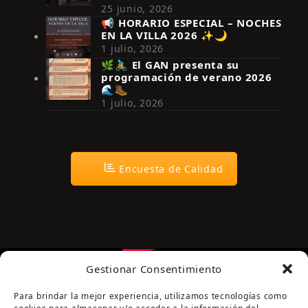
25 junio, 2026
📢 HORARIO ESPECIAL – NOCHES
EN LA VILLA 2026 ✨🌙
Síguenos en Instagram
1 julio, 2026
🌿🚴‍♂️ El GAN presenta su
programación de verano 2026
🌊🥾
1 julio, 2026
Encuesta de Calidad
Gestionar Consentimiento
Para brindar la mejor experiencia, utilizamos tecnologías como