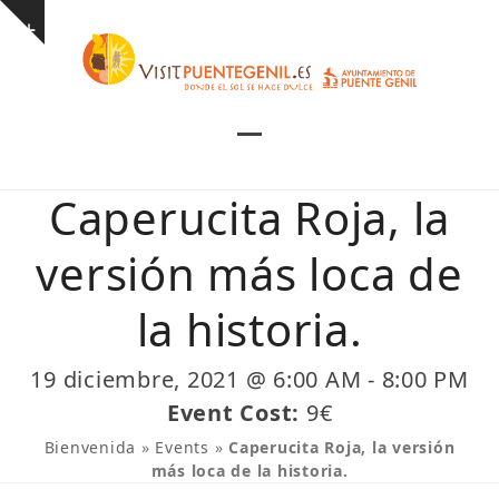
Skip
Show
to
notice
content
Open
Close
mobile
mobile
Caperucita Roja, la
menu
menu
versión más loca de
la historia.
19 diciembre, 2021 @ 6:00 AM
-
8:00 PM
Event Cost:
9€
Bienvenida
»
Events
»
Caperucita Roja, la versión
más loca de la historia.