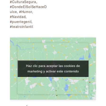
#CulturaSegura
,
#DondeElSolSeHaceD
ulce
,
#Humor
,
#Navidad
,
#puentegenil
,
#teatroinfantil
Haz clic para aceptar las cookies de
Haz clic para aceptar las cookies de
marketing y activar este contenido
marketing y activar este contenido