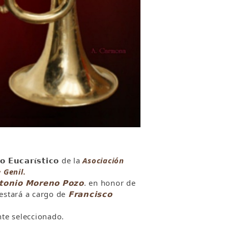
𝘂𝗰𝗮𝗿𝛊́𝘀𝘁𝗶𝗰𝗼 de la
Asociación
 Genil.
𝘁𝗼𝗻𝗶𝗼 𝗠𝗼𝗿𝗲𝗻𝗼 𝗣𝗼𝘇𝗼
. en honor de
 estará a cargo de
𝗙𝗿𝗮𝗻𝗰𝗶𝘀𝗰𝗼
amente seleccionado.