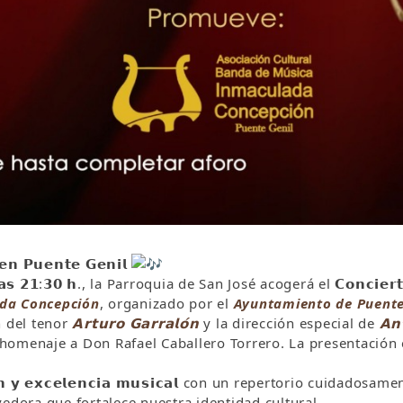
 𝗲𝗻 𝗣𝘂𝗲𝗻𝘁𝗲 𝗚𝗲𝗻𝗶𝗹
𝘀 𝟮𝟭:𝟯𝟬 𝗵., la Parroquia de San José acogerá el 𝗖𝗼𝗻𝗰𝗶𝗲𝗿𝘁𝗼 
ada Concepción
, organizado por el
Ayuntamiento de Puente
n del tenor
𝗔𝗿𝘁𝘂𝗿𝗼 𝗚𝗮𝗿𝗿𝗮𝗹𝗼́𝗻
y la dirección especial de
𝗔𝗻
n homenaje a Don Rafael Caballero Torrero. La presentación
𝗼́𝗻 𝘆 𝗲𝘅𝗰𝗲𝗹𝗲𝗻𝗰𝗶𝗮 𝗺𝘂𝘀𝗶𝗰𝗮𝗹 con un repertorio cuidados
edora que fortalece nuestra identidad cultural.