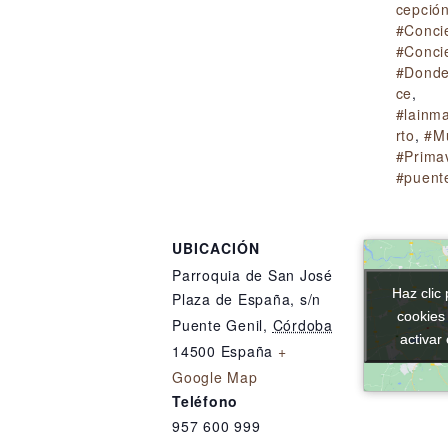
cepció
#Concie
#Conci
#Donde
ce
,
#lainm
rto
,
#M
#Prima
#puent
UBICACIÓN
Parroquia de San José
Haz clic 
Haz clic 
Plaza de España, s/n
cookies
cookies
Puente Genil
,
Córdoba
activar
activar
14500
España
+
Google Map
Teléfono
957 600 999