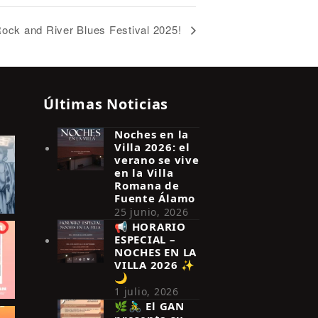
 Rock and River Blues Festival 2025!
Últimas Noticias
Noches en la
Villa 2026: el
verano se vive
en la Villa
Romana de
Fuente Álamo
25 junio, 2026
📢 HORARIO
ESPECIAL –
NOCHES EN LA
VILLA 2026 ✨
🌙
1 julio, 2026
🌿🚴‍♂️ El GAN