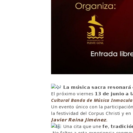
𝗟𝗮 𝗺𝘂́𝘀𝗶𝗰𝗮 𝘀𝗮𝗰𝗿𝗮 𝗿𝗲𝘀𝗼𝗻𝗮𝗿𝗮́
El próximo viernes 𝟭𝟯 𝗱𝗲 𝗷𝘂𝗻𝗶𝗼 𝗮 𝗹
Cultural Banda de Música Inmacul
Un evento único con la participació
la festividad del Corpus Christi y e
𝗝𝗮𝘃𝗶𝗲𝗿 𝗥𝗲𝗶𝗻𝗮 𝗝𝗶𝗺𝗲́𝗻𝗲𝘇.
Una cita que une 𝗳𝗲, 𝘁𝗿𝗮𝗱𝗶𝗰𝗶
No faltes a esta experiencia conmov