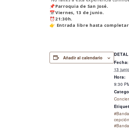
📌
Parroquia de San José.
📅
Viernes, 13 de junio.
⏰
21:30h.
👉
Entrada libre hasta completar
DETAL
Añadir al calendario
Fecha:
13 juni
Hora:
9:30 P
Catego
Concie
Etique
#Banda
cepció
#Banda