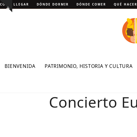
Skip
CÓMO LLEGAR
DÓNDE DORMIR
DÓNDE COMER
QUÉ HACE
Show
to
notice
content
BIENVENIDA
PATRIMONIO, HISTORIA Y CULTURA
Concierto Eu