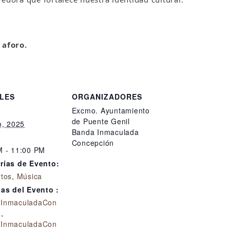
 aforo.
LES
ORGANIZADORES
Excmo. Ayuntamiento
de Puente Genil
o, 2025
Banda Inmaculada
Concepción
M - 11:00 PM
rías de Evento:
rtos
,
Música
tas del Evento :
InmaculadaCon
n
,
InmaculadaCon