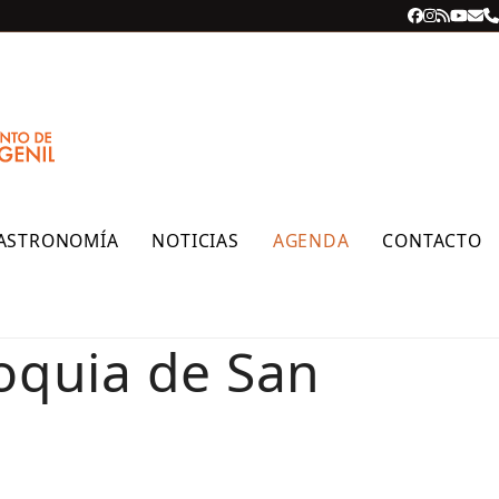
Facebook
Instagra
RSS
YouT
Cor
T
ele
ASTRONOMÍA
NOTICIAS
AGENDA
CONTACTO
roquia de San