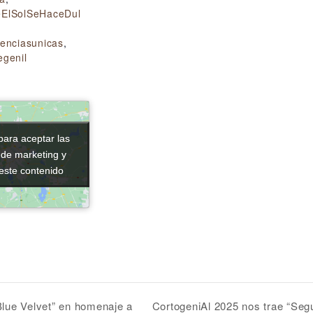
ElSolSeHaceDul
ienciasunicas
,
egenil
para aceptar las
para aceptar las
 de marketing y
 de marketing y
 este contenido
 este contenido
CortogeniAl 2025 nos trae “Seg
lue Velvet” en homenaje a