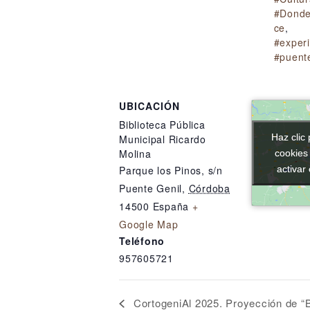
#Donde
ce
,
#exper
#puent
UBICACIÓN
Biblioteca Pública
Haz clic 
Haz clic 
Municipal Ricardo
Molina
cookies
cookies
activar
activar
Parque los Pinos, s/n
Puente Genil
,
Córdoba
14500
España
+
Google Map
Teléfono
957605721
CortogeniAl 2025. Proyección de “B