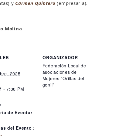
tas) y
Carmen Quintero
(empresaria).
do Molina
LES
ORGANIZADOR
Federación Local de
asociaciones de
bre, 2025
Mujeres “Orillas del
genil”
M - 7:00 PM
:
o
ría de Evento:
tas del Evento :
a
,