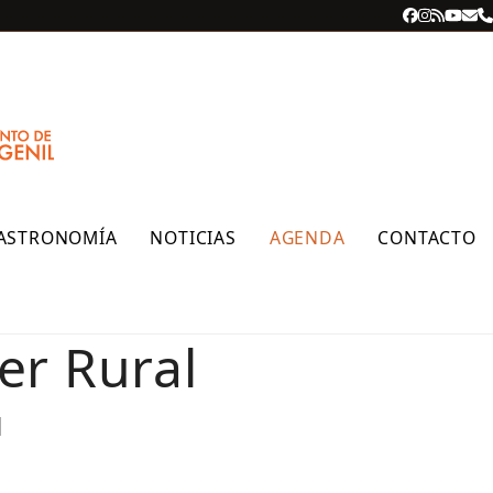
Facebook
Instagra
RSS
YouT
Cor
T
ele
ASTRONOMÍA
NOTICIAS
AGENDA
CONTACTO
er Rural
M