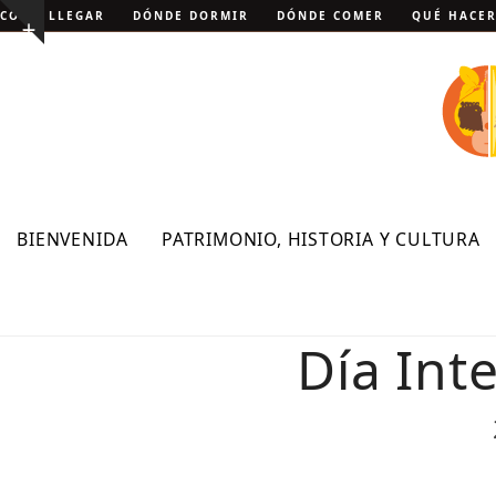
Skip
CÓMO LLEGAR
DÓNDE DORMIR
DÓNDE COMER
QUÉ HACE
Show
to
notice
content
BIENVENIDA
PATRIMONIO, HISTORIA Y CULTURA
Día Int