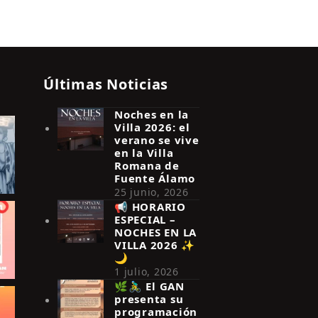
Últimas Noticias
Noches en la
Villa 2026: el
verano se vive
en la Villa
Romana de
Fuente Álamo
25 junio, 2026
📢 HORARIO
ESPECIAL –
NOCHES EN LA
VILLA 2026 ✨
🌙
1 julio, 2026
🌿🚴‍♂️ El GAN
presenta su
programación