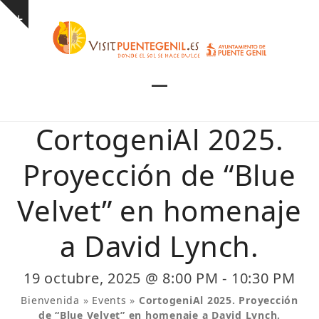
Skip
Show
to
notice
content
Open
Close
mobile
mobile
CortogeniAl 2025.
menu
menu
Proyección de “Blue
Velvet” en homenaje
a David Lynch.
19 octubre, 2025 @ 8:00 PM
-
10:30 PM
Bienvenida
»
Events
»
CortogeniAl 2025. Proyección
de “Blue Velvet” en homenaje a David Lynch.