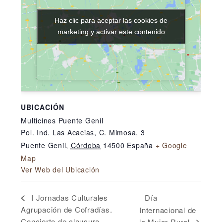
Haz clic para aceptar las cookies de
Haz clic para aceptar las cookies de
marketing y activar este contenido
marketing y activar este contenido
UBICACIÓN
Multicines Puente Genil
Pol. Ind. Las Acacias, C. Mimosa, 3
Puente Genil
,
Córdoba
14500
España
+ Google
Map
Ver Web del Ubicación
Día
I Jornadas Culturales
Agrupación de Cofradías.
Internacional de
Concierto de clausura.
la Mujer Rural