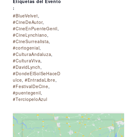
Etiquetas del Evento
:
#BlueVelvet
,
#CineDeAutor
,
#CineEnPuenteGenil
,
#CineLynchiano
,
#CineSurrealista
,
#cortogenial
,
#CulturaAndaluza
,
#CulturaViva
,
#DavidLynch
,
#DondeElSolSeHaceD
ulce
,
#EntradaLibre
,
#FestivalDeCine
,
#puentegenil
,
#TerciopeloAzul