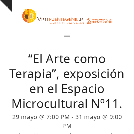
Skip
Show
to
notice
content
Open
Close
mobile
mobile
“El Arte como
menu
menu
Terapia”, exposición
en el Espacio
Microcultural Nº11.
29 mayo @ 7:00 PM
-
31 mayo @ 9:00
PM