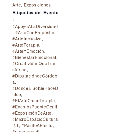
Arte
,
Exposiciones
Etiquetas del Evento
:
#ApoyoALaDiversidad
,
#ArteConPropósito
,
#ArteInclusivo
,
#ArteTerapia
,
#ArteYEmoción
,
#BienestarEmocional
,
#CreatividadQueTran
sforma
,
#DiputacióndeCórdob
a
,
#DondeElSolSeHaceD
ulce
,
#ElArteComoTerapia
,
#EventosPuenteGenil
,
#ExposiciónDeArte
,
#MicroEspacioCultura
l11
,
#PasitoAPasito
,
#puentegenil
,