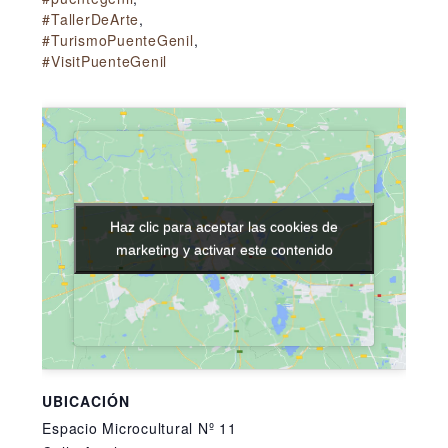
#TallerDeArte
,
#TurismoPuenteGenil
,
#VisitPuenteGenil
Haz clic para aceptar las cookies de
Haz clic para aceptar las cookies de
marketing y activar este contenido
marketing y activar este contenido
UBICACIÓN
Espacio Microcultural Nº 11