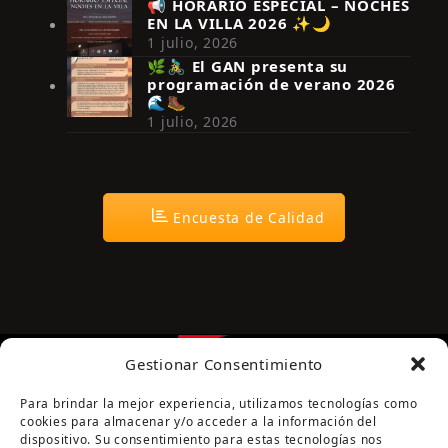
📢 HORARIO ESPECIAL – NOCHES
EN LA VILLA 2026 ✨🌙
Síguenos en Instagram
1 julio, 2026
🌿🚴‍♂️ El GAN presenta su
programación de verano 2026
🌊🥾
1 julio, 2026
Encuesta de Calidad
Gestionar Consentimiento
Para brindar la mejor experiencia, utilizamos tecnologías como
cookies para almacenar y/o acceder a la información del
dispositivo. Su consentimiento para estas tecnologías nos