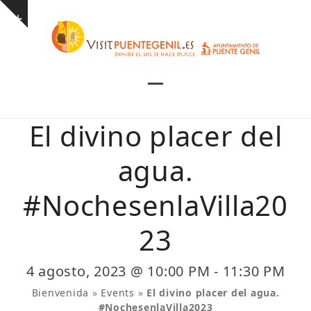
Skip
Show
to
notice
content
Open
Close
mobile
mobile
El divino placer del
menu
menu
agua.
#NochesenlaVilla20
23
4 agosto, 2023 @ 10:00 PM
-
11:30 PM
Bienvenida
»
Events
»
El divino placer del agua.
#NochesenlaVilla2023