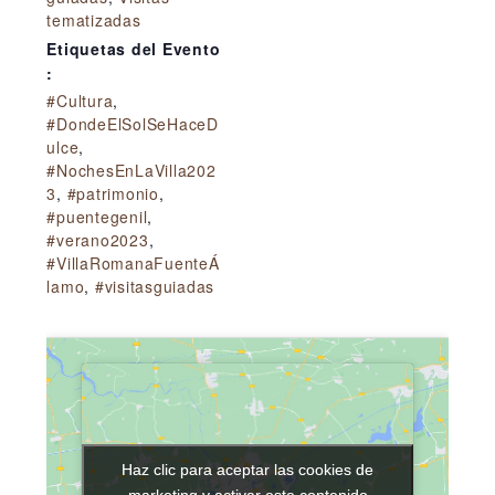
tematizadas
Etiquetas del Evento
:
#Cultura
,
#DondeElSolSeHaceD
ulce
,
#NochesEnLaVilla202
3
,
#patrimonio
,
#puentegenil
,
#verano2023
,
#VillaRomanaFuenteÁ
lamo
,
#visitasguiadas
Haz clic para aceptar las cookies de
Haz clic para aceptar las cookies de
marketing y activar este contenido
marketing y activar este contenido