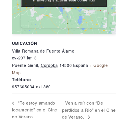
UBICACIÓN
Villa Romana de Fuente Álamo
cv-297 km 3
Puente Genil
,
Córdoba
14500
España
+ Google
Map
Teléfono
957605034 ext 380
Ven a reír con “De
“Te estoy amando
locamente” en el Cine
perdidos a Rio” en el Cine
de Verano.
de Verano.