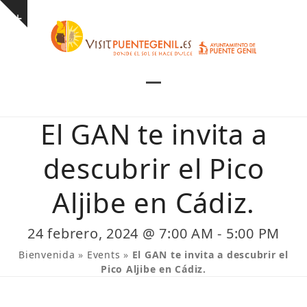
Skip
Show
to
notice
content
Open
Close
mobile
mobile
El GAN te invita a
menu
menu
descubrir el Pico
Aljibe en Cádiz.
24 febrero, 2024 @ 7:00 AM
-
5:00 PM
Bienvenida
»
Events
»
El GAN te invita a descubrir el
Pico Aljibe en Cádiz.