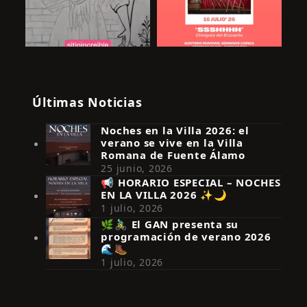
Últimas Noticias
Noches en la Villa 2026: el
verano se vive en la Villa
Romana de Fuente Álamo
25 junio, 2026
📢 HORARIO ESPECIAL – NOCHES
EN LA VILLA 2026 ✨🌙
Síguenos en Instagram
1 julio, 2026
🌿🚴‍♂️ El GAN presenta su
programación de verano 2026
🌊🥾
1 julio, 2026