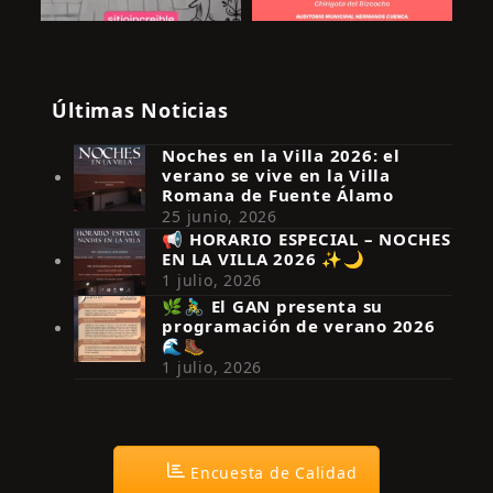
Últimas Noticias
Noches en la Villa 2026: el
verano se vive en la Villa
Romana de Fuente Álamo
25 junio, 2026
📢 HORARIO ESPECIAL – NOCHES
EN LA VILLA 2026 ✨🌙
Síguenos en Instagram
1 julio, 2026
🌿🚴‍♂️ El GAN presenta su
programación de verano 2026
🌊🥾
1 julio, 2026
Encuesta de Calidad