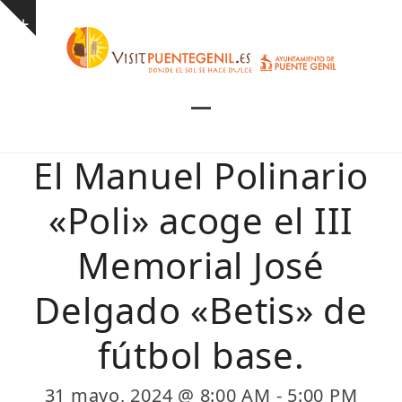
Skip
Show
to
notice
content
Open
Close
mobile
mobile
El Manuel Polinario
menu
menu
«Poli» acoge el III
Memorial José
Delgado «Betis» de
fútbol base.
31 mayo, 2024 @ 8:00 AM
-
5:00 PM