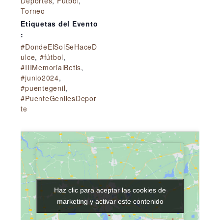
Deportes
,
Fútbol
,
Torneo
Etiquetas del Evento
:
#DondeElSolSeHaceD
ulce
,
#fútbol
,
#IIIMemorialBetis
,
#junio2024
,
#puentegenil
,
#PuenteGenilesDepor
te
Haz clic para aceptar las cookies de
Haz clic para aceptar las cookies de
marketing y activar este contenido
marketing y activar este contenido