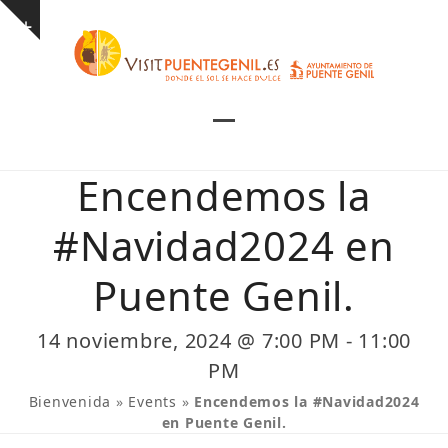
Skip
Show
to
notice
content
Open
Close
mobile
mobile
Encendemos la
menu
menu
#Navidad2024 en
Puente Genil.
14 noviembre, 2024 @ 7:00 PM
-
11:00
PM
Bienvenida
»
Events
»
Encendemos la #Navidad2024
en Puente Genil.