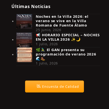
Últimas Noticias
Noches en la Villa 2026: el
verano se vive en la Villa
Romana de Fuente Álamo
25 junio, 2026
📢 HORARIO ESPECIAL – NOCHES
EN LA VILLA 2026 ✨🌙
Síguenos en Instagram
1 julio, 2026
🌿🚴‍♂️ El GAN presenta su
programación de verano 2026
🌊🥾
1 julio, 2026
Encuesta de Calidad