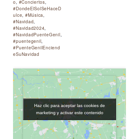
o
,
#Conciertos
,
#DondeElSolSeHaceD
ulce
,
#Música
,
#Navidad
,
#Navidad2024
,
#NavidadPuenteGenil
,
#puentegenil
,
#PuenteGenilEnciend
eSuNavidad
Haz clic para aceptar las cookies de
Haz clic para aceptar las cookies de
marketing y activar este contenido
marketing y activar este contenido