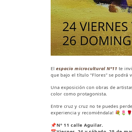
El
espacio microcultural Nº11
te inv
que bajo el título “Flores” se podrá 
Una exposición con obras de artistas
color como protagonista.
Entre cruz y cruz no te puedes perde
experiencia y recomiéndala!
💐
🌷

📌
Nº 11 calle Aguilar.
📅
Viernes, 24 y sábado, 25 de ma