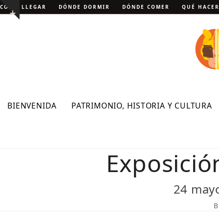
Skip
CÓMO LLEGAR
DÓNDE DORMIR
DÓNDE COMER
QUÉ HACE
Show
to
notice
content
BIENVENIDA
PATRIMONIO, HISTORIA Y CULTURA
Exposición
24 mayo
B