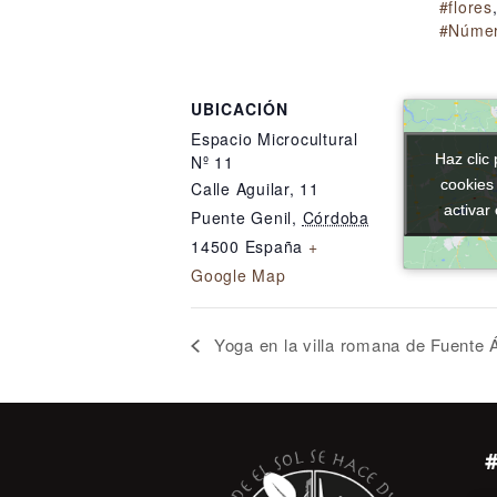
#flores
#Núme
UBICACIÓN
Espacio Microcultural
Haz clic 
Haz clic 
Nº 11
cookies
cookies
Calle Aguilar, 11
activar
activar
Puente Genil
,
Córdoba
14500
España
+
Google Map
Yoga en la villa romana de Fuente 