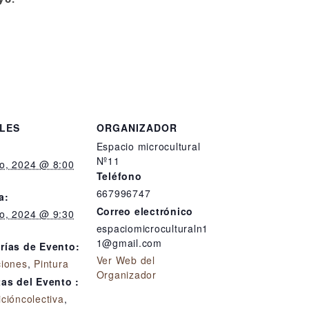
LES
ORGANIZADOR
Espacio microcultural
Nº11
o, 2024 @ 8:00
Teléfono
667996747
a:
Correo electrónico
o, 2024 @ 9:30
espaciomicroculturaln1
1@gmail.com
rías de Evento:
Ver Web del
ciones
,
Pintura
Organizador
tas del Evento :
cióncolectiva
,