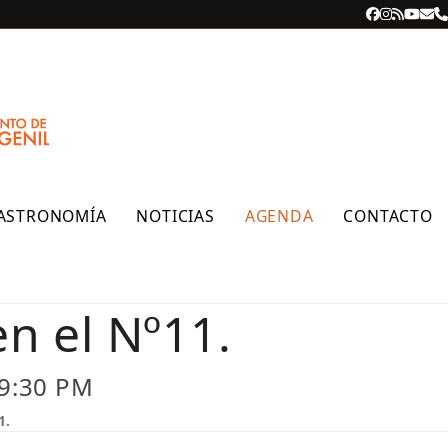
Facebook
Instagra
RSS
YouT
Cor
T
ele
ASTRONOMÍA
NOTICIAS
AGENDA
CONTACTO
en el Nº11.
 9:30 PM
1.