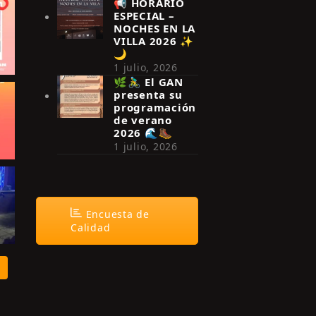
📢 HORARIO
ESPECIAL –
NOCHES EN LA
VILLA 2026 ✨
🌙
1 julio, 2026
🌿🚴‍♂️ El GAN
presenta su
programación
de verano
2026 🌊🥾
1 julio, 2026
Encuesta de
Calidad