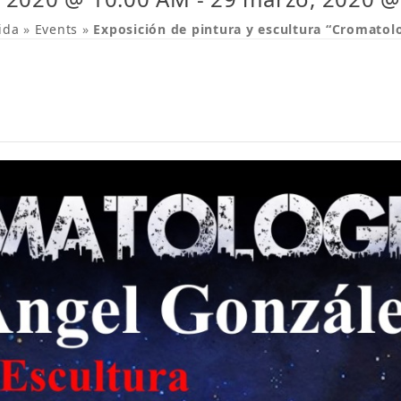
ida
»
Events
»
Exposición de pintura y escultura “Cromatolo