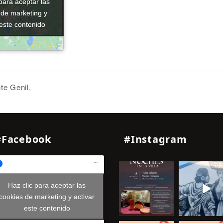
para aceptar las
para aceptar las
 de marketing y
 de marketing y
 este contenido
 este contenido
e Genil.
#Facebook
#Instagram
Haz clic para aceptar las
cookies de marketing y activar
este contenido