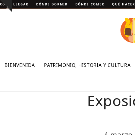
Skip
CÓMO LLEGAR
DÓNDE DORMIR
DÓNDE COMER
QUÉ HACE
Show
to
notice
content
BIENVENIDA
PATRIMONIO, HISTORIA Y CULTURA
Exposi
4 marzo