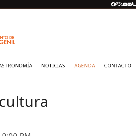
Facebook
Instagra
RSS
YouT
Cor
T
ele
ASTRONOMÍA
NOTICIAS
AGENDA
CONTACTO
cultura
 9:00 PM