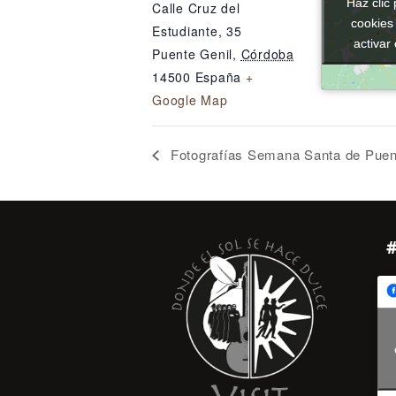
Haz clic 
Haz clic 
Calle Cruz del
cookies
cookies
Estudiante, 35
activar
activar
Puente Genil
,
Córdoba
14500
España
+
Google Map
Fotografías Semana Santa de Puent