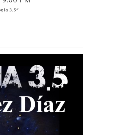
gía 3.5″