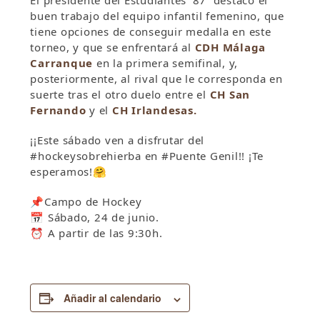
El presidente del Estudiantes ’87 destacó el
buen trabajo del equipo infantil femenino, que
tiene opciones de conseguir medalla en este
torneo, y que se enfrentará al
CDH Málaga
Carranque
en la primera semifinal, y,
posteriormente, al rival que le corresponda en
suerte tras el otro duelo entre el
CH San
Fernando
y el
CH Irlandesas.
¡¡Este sábado ven a disfrutar del
#hockeysobrehierba en #Puente Genil!! ¡Te
esperamos!
🤗
📌
Campo de Hockey
📅
Sábado, 24 de junio.
⏰
A partir de las 9:30h.
Añadir al calendario