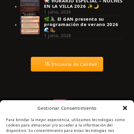
📢 HORARIO ESPECIAL – NOCHES
EN LA VILLA 2026 ✨🌙
Síguenos en Instagram
1 julio, 2026
🌿🚴‍♂️ El GAN presenta su
programación de verano 2026
🌊🥾
1 julio, 2026
Encuesta de Calidad
Gestionar Consentimiento
Para brindar la mejor experiencia, utilizamos tecnologías como
cookies para almacenar y/o acceder a la información del
dispositivo. Su consentimiento para estas tecnologías nos