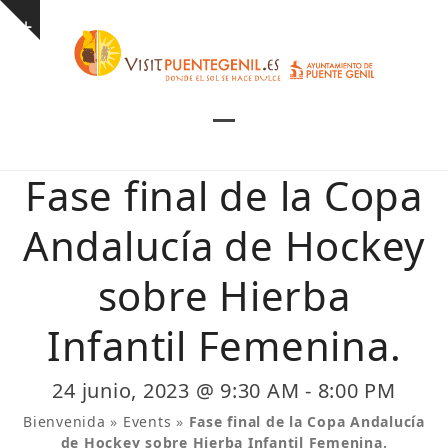
Skip
Show
to
notice
content
Open
Close
mobile
mobile
Fase final de la Copa
menu
menu
Andalucía de Hockey
sobre Hierba
Infantil Femenina.
24 junio, 2023 @ 9:30 AM
-
8:00 PM
Bienvenida
»
Events
»
Fase final de la Copa Andalucía
de Hockey sobre Hierba Infantil Femenina.