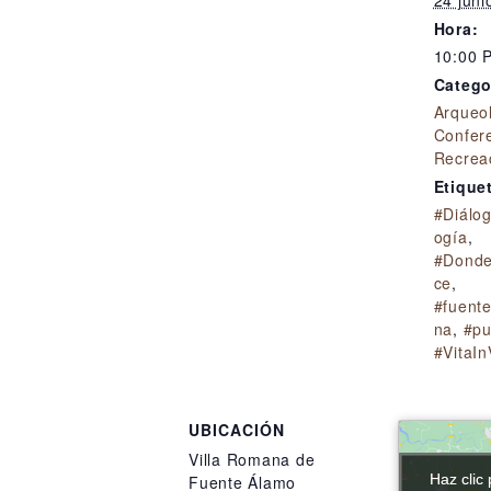
Hora:
10:00 
Catego
Arqueo
Confer
Recreac
Etique
#Diálo
ogía
,
#Donde
ce
,
#fuent
na
,
#pu
#VitaIn
UBICACIÓN
Villa Romana de
Haz clic 
Haz clic 
Fuente Álamo