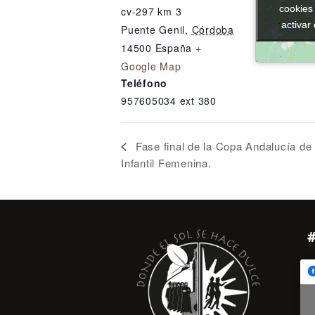
cookies
cookies
cv-297 km 3
activar
activar
Puente Genil
,
Córdoba
14500
España
+
Google Map
Teléfono
957605034 ext 380
Fase final de la Copa Andalucía d
Infantil Femenina.