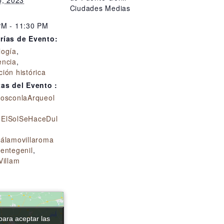
Ciudades Medias
PM - 11:30 PM
rías de Evento:
logía
,
encia
,
ión histórica
tas del Evento :
gosconlaArqueol
ElSolSeHaceDul
eálamovillaroma
entegenil
,
Villam
para aceptar las
para aceptar las