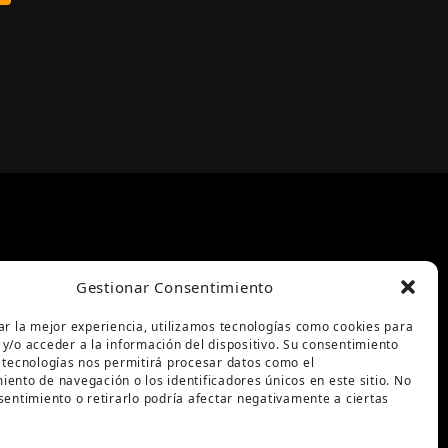
Gestionar Consentimiento
ar la mejor experiencia, utilizamos tecnologías como cookies para
y/o acceder a la información del dispositivo. Su consentimiento
 tecnologías nos permitirá procesar datos como el
ento de navegación o los identificadores únicos en este sitio. No
sentimiento o retirarlo podría afectar negativamente a ciertas