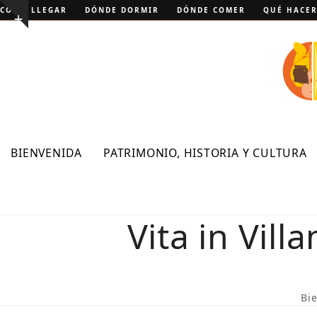
Skip
CÓMO LLEGAR
DÓNDE DORMIR
DÓNDE COMER
QUÉ HACE
Show
to
notice
content
BIENVENIDA
PATRIMONIO, HISTORIA Y CULTURA
Vita in Vil
Bi