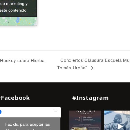
 de marketing y
 de marketing y
 este contenido
 este contenido
Conciertos Clausura Escuela Mu
e Hockey sobre Hierba
Tomás Ureña”
#Facebook
#Instagram
Haz clic para aceptar las