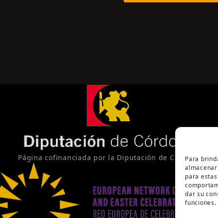
Página cofinanciada por la Diputación de Córdoba
Para brind
almacenar 
para estas
comportami
dar su con
funciones.