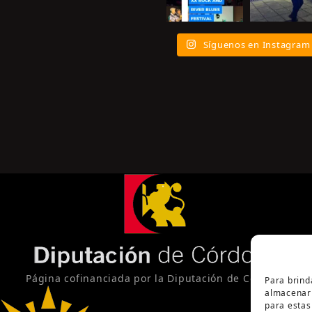
Síguenos en Instagram
Página cofinanciada por la Diputación de Córdoba
Para brind
almacenar 
para estas