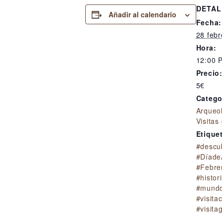
DETAL
Añadir al calendario
Fecha:
28 febr
Hora:
12:00 
Precio
5€
Catego
Arqueo
Visitas
Etique
#descu
#Díade
#Febre
#histor
#mund
#visita
#visita