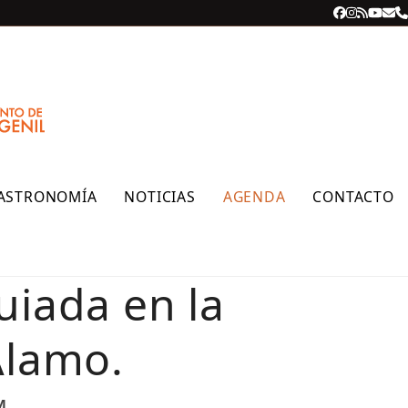
Facebook
Instagra
RSS
YouT
Cor
T
ele
ASTRONOMÍA
NOTICIAS
AGENDA
CONTACTO
uiada en la
Álamo.
M