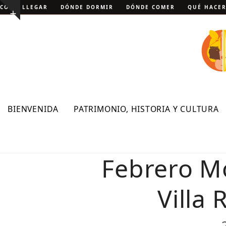
Skip
CÓMO LLEGAR
DÓNDE DORMIR
DÓNDE COMER
QUÉ HACE
Show
to
notice
content
BIENVENIDA
PATRIMONIO, HISTORIA Y CULTURA
Febrero Mo
Villa