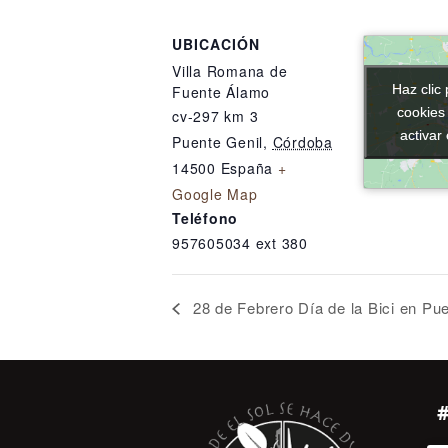
UBICACIÓN
Villa Romana de
Haz clic 
Haz clic 
Fuente Álamo
cookies
cookies
cv-297 km 3
activar
activar
Puente Genil
,
Córdoba
14500
España
+
Google Map
Teléfono
957605034 ext 380
28 de Febrero Día de la Bici en Pue