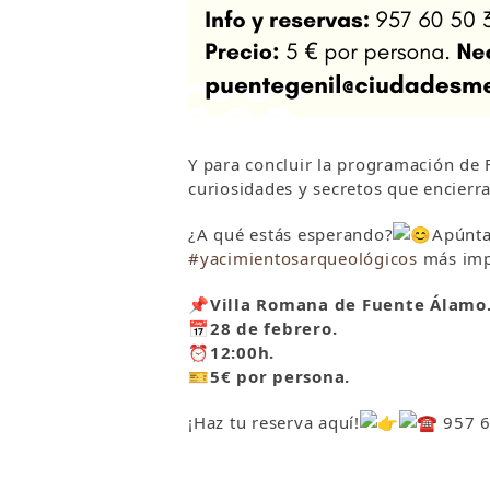
Y para concluir la programación de 
curiosidades y secretos que encier
¿A qué estás esperando?
Apúnta
#yacimientosarqueológicos
más impo
📌
Villa Romana de Fuente Álamo
📅
28 de febrero.
⏰
12:00h.
🎫
5€ por persona.
¡Haz tu reserva aquí!
957 6