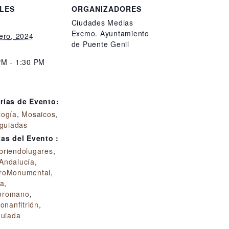
LES
ORGANIZADORES
Ciudades Medias
Excmo. Ayuntamiento
ero, 2024
de Puente Genil
PM - 1:30 PM
:
rías de Evento:
logía
,
Mosaicos
,
 guiadas
tas del Evento :
briendolugares
,
Andalucía
,
roMonumental
,
ia
,
oromano
,
conanfitrión
,
guiada