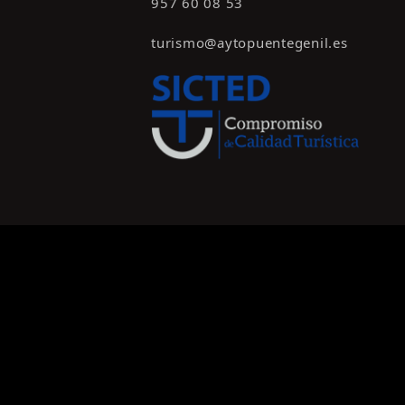
957 60 08 53
turismo@aytopuentegenil.es