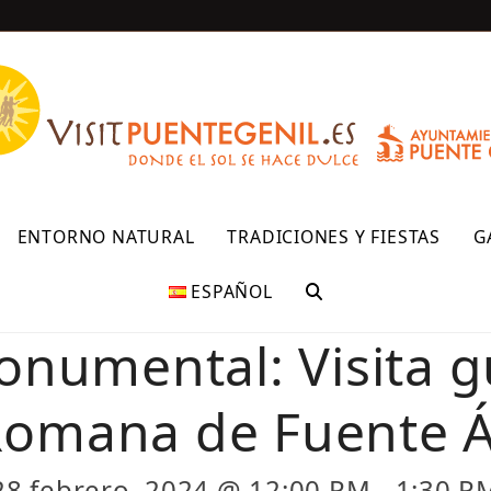
R
ENTORNO NATURAL
TRADICIONES Y FIESTAS
G
ESPAÑOL
numental: Visita g
 Romana de Fuente 
28 febrero, 2024 @ 12:00 PM
-
1:30 P