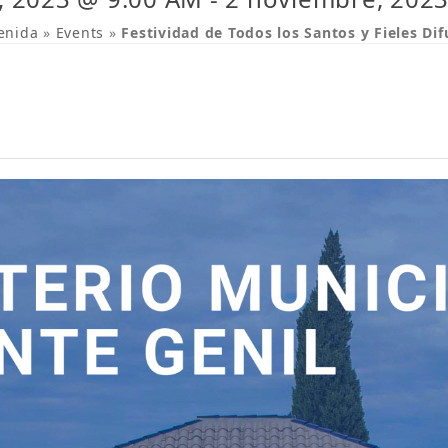
enida
»
Events
»
Festividad de Todos los Santos y Fieles Dif