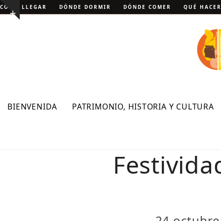
Skip
CÓMO LLEGAR
DÓNDE DORMIR
DÓNDE COMER
QUÉ HACE
Show
to
notice
content
BIENVENIDA
PATRIMONIO, HISTORIA Y CULTURA
Festivida
24 octubre