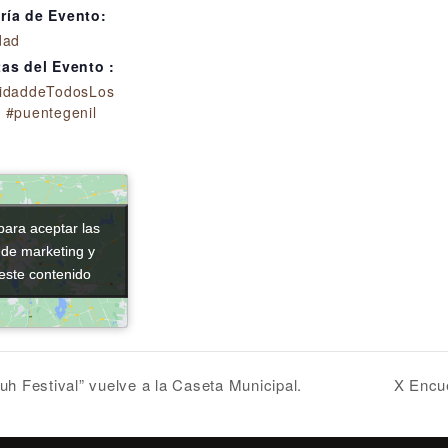
ría de Evento:
dad
tas del Evento :
vidaddeTodosLos
,
#puentegenil
para aceptar las
para aceptar las
 de marketing y
 de marketing y
 este contenido
 este contenido
h Festival” vuelve a la Caseta Municipal.
X Encue