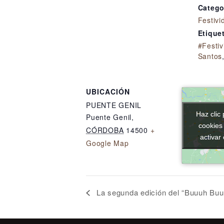
Catego
Festivi
Etique
#Festi
Santos
UBICACIÓN
PUENTE GENIL
Haz clic 
Haz clic 
Puente Genil
,
cookies
cookies
CÓRDOBA
14500
+
activar
activar
Google Map
La segunda edición del “Buuuh Buuu