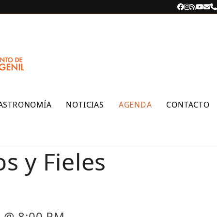
Facebook
Instagra
RSS
YouT
Cor
T
ele
ASTRONOMÍA
NOTICIAS
AGENDA
CONTACTO
s y Fieles
3 @ 8:00 PM