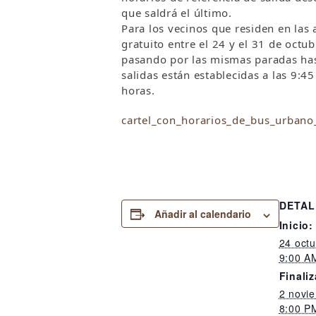
que saldrá el último.
Para los vecinos que residen en las 
gratuito entre el 24 y el 31 de octu
pasando por las mismas paradas hast
salidas están establecidas a las 9:
horas.
cartel_con_horarios_de_bus_urbano
DETAL
Añadir al calendario
Inicio:
24 oct
9:00 A
Finaliz
2 novi
8:00 P