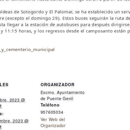
aldeas de Sotogordo y El Palomar, se ha establecido un serv
bre (excepto el domingo 29). Estos buses seguirán la ruta de
a llegar a la estación de autobuses para después dirigirse
45 y 11:15 horas, y los regresos desde el camposanto están
_y_cementerio_municipal
LES
ORGANIZADOR
Excmo. Ayuntamiento
de Puente Genil
ubre, 2023 @
Teléfono
M
957605034
a:
Ver Web del
embre, 2023 @
Organizador
M