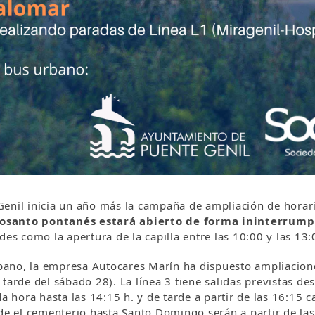
Genil inicia un año más la campaña de ampliación de horar
osanto pontanés estará abierto de forma ininterrumpid
s como la apertura de la capilla entre las 10:00 y las 13:
urbano, la empresa Autocares Marín ha dispuesto ampliacione
 tarde del sábado 28). La línea 3 tiene salidas previstas d
da hora hasta las 14:15 h. y de tarde a partir de las 16:15 
sde el cementerio hasta Santo Domingo serán a partir de las