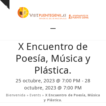
Skip
Show
to
notice
content
Open
Close
mobile
mobile
X Encuentro de
menu
menu
Poesía, Música y
Plástica.
25 octubre, 2023 @ 7:00 PM
-
28
octubre, 2023 @ 7:00 PM
Bienvenida
»
Events
»
X Encuentro de Poesía, Música
y Plástica.