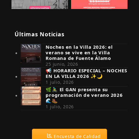
Últimas Noticias
Noches en la Villa 2026: el
verano se vive en la Villa
Romana de Fuente Álamo
25 junio, 2026
📢 HORARIO ESPECIAL – NOCHES
EN LA VILLA 2026 ✨🌙
Síguenos en Instagram
1 julio, 2026
🌿🚴‍♂️ El GAN presenta su
programación de verano 2026
🌊🥾
1 julio, 2026
Encuesta de Calidad