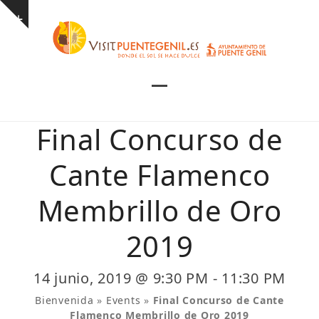
Skip
Show
to
notice
content
Open
Close
mobile
mobile
Final Concurso de
menu
menu
Cante Flamenco
Membrillo de Oro
2019
14 junio, 2019 @ 9:30 PM
-
11:30 PM
Bienvenida
»
Events
»
Final Concurso de Cante
Flamenco Membrillo de Oro 2019