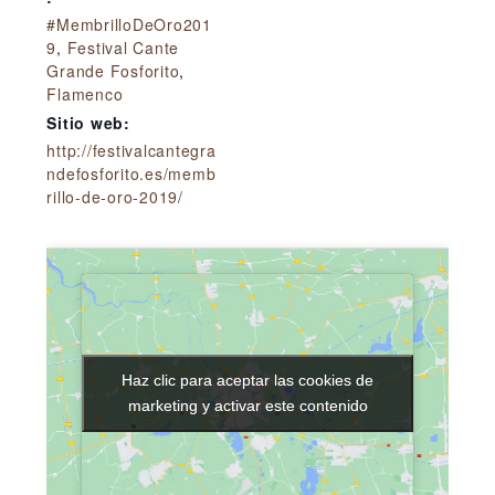
#MembrilloDeOro201
9
,
Festival Cante
Grande Fosforito
,
Flamenco
Sitio web:
http://festivalcantegra
ndefosforito.es/memb
rillo-de-oro-2019/
Haz clic para aceptar las cookies de
Haz clic para aceptar las cookies de
marketing y activar este contenido
marketing y activar este contenido