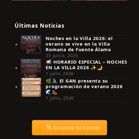
Últimas Noticias
Noches en la Villa 2026: el
verano se vive en la Villa
Romana de Fuente Álamo
25 junio, 2026
📢 HORARIO ESPECIAL – NOCHES
EN LA VILLA 2026 ✨🌙
Síguenos en Instagram
1 julio, 2026
🌿🚴‍♂️ El GAN presenta su
programación de verano 2026
🌊🥾
1 julio, 2026
Encuesta de Calidad