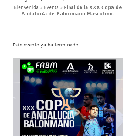
Bienvenida
»
Events
»
Final de la 𝗫𝗫𝗫 𝗖𝗼𝗽𝗮 𝗱𝗲
𝗔𝗻𝗱𝗮𝗹𝘂𝗰𝛊́𝗮 𝗱𝗲 𝗕𝗮𝗹𝗼𝗻𝗺𝗮𝗻𝗼 𝗠𝗮𝘀𝗰𝘂𝗹𝗶𝗻𝗼.
Este evento ya ha terminado.