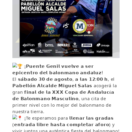
¡𝗣𝘂𝗲𝗻𝘁𝗲 𝗚𝗲𝗻𝗶𝗹 𝘃𝘂𝗲𝗹𝘃𝗲 𝗮 𝘀𝗲𝗿
𝗲𝗽𝗶𝗰𝗲𝗻𝘁𝗿𝗼 𝗱𝗲𝗹 𝗯𝗮𝗹𝗼𝗻𝗺𝗮𝗻𝗼 𝗮𝗻𝗱𝗮𝗹𝘂𝘇ⵑ
El 𝘀𝗮́𝗯𝗮𝗱𝗼 𝟯𝟬 𝗱𝗲 𝗮𝗴𝗼𝘀𝘁𝗼, 𝗮 𝗹𝗮𝘀 𝟭𝟮:𝟬𝟬 𝗵, el
𝗣𝗮𝗯𝗲𝗹𝗹𝗼́𝗻 𝗔𝗹𝗰𝗮𝗹𝗱𝗲 𝗠𝗶𝗴𝘂𝗲𝗹 𝗦𝗮𝗹𝗮𝘀 acogerá la
gran 𝗳𝗶𝗻𝗮𝗹 𝗱𝗲 𝗹𝗮 𝗫𝗫𝗫 𝗖𝗼𝗽𝗮 𝗱𝗲 𝗔𝗻𝗱𝗮𝗹𝘂𝗰𝛊́𝗮
𝗱𝗲 𝗕𝗮𝗹𝗼𝗻𝗺𝗮𝗻𝗼 𝗠𝗮𝘀𝗰𝘂𝗹𝗶𝗻𝗼, una cita de
primer nivel con lo mejor del balonmano de
nuestra tierra.
¡Te esperamos para 𝗹𝗹𝗲𝗻𝗮𝗿 𝗹𝗮𝘀 𝗴𝗿𝗮𝗱𝗮𝘀
(𝗲𝗻𝘁𝗿𝗮𝗱𝗮 𝗹𝗶𝗯𝗿𝗲 𝗵𝗮𝘀𝘁𝗮 𝗰𝗼𝗺𝗽𝗹𝗲𝘁𝗮𝗿 𝗮𝗳𝗼𝗿𝗼) y
vivir juntos una auténtica fiesta del balonmano!