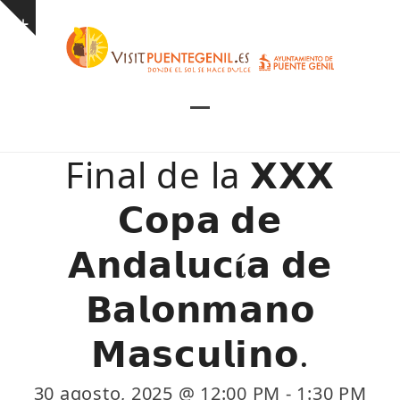
Skip
Show
to
notice
content
Open
Close
mobile
mobile
Final de la 𝗫𝗫𝗫
menu
menu
𝗖𝗼𝗽𝗮 𝗱𝗲
𝗔𝗻𝗱𝗮𝗹𝘂𝗰𝛊́𝗮 𝗱𝗲
𝗕𝗮𝗹𝗼𝗻𝗺𝗮𝗻𝗼
𝗠𝗮𝘀𝗰𝘂𝗹𝗶𝗻𝗼.
30 agosto, 2025 @ 12:00 PM
-
1:30 PM