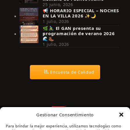
25 junio, 2026
📢 HORARIO ESPECIAL – NOCHES
EN LA VILLA 2026 ✨🌙
Síguenos en Instagram
1 julio, 2026
🌿🚴‍♂️ El GAN presenta su
programación de verano 2026
🌊🥾
1 julio, 2026
Encuesta de Calidad
Gestionar Consentimiento
Para brindar la mejor experiencia, utilizamos tecnologías como