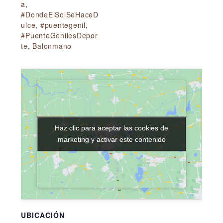
a
,
#DondeElSolSeHaceD
ulce
,
#puentegenil
,
#PuenteGenilesDepor
te
,
Balonmano
Haz clic para aceptar las cookies de
Haz clic para aceptar las cookies de
marketing y activar este contenido
marketing y activar este contenido
UBICACIÓN