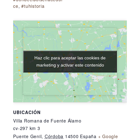
ce
,
#tuhistoria
Haz clic para aceptar las cookies de
Haz clic para aceptar las cookies de
marketing y activar este contenido
marketing y activar este contenido
UBICACIÓN
Villa Romana de Fuente Álamo
cv-297 km 3
Puente Genil
,
Córdoba
14500
España
+ Google