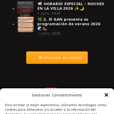
📢 HORARIO ESPECIAL – NOCHES
EN LA VILLA 2026 ✨🌙
Síguenos en Instagram
1 julio, 2026
🌿🚴‍♂️ El GAN presenta su
programación de verano 2026
🌊🥾
1 julio, 2026
Encuesta de Calidad
Gestionar Consentimiento
Para brindar la mejor experiencia, utilizamos tecnologías como
cookies para almacenar y/o acceder a la información del