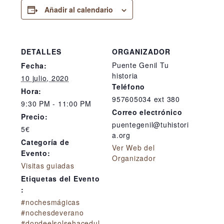
Añadir al calendario
DETALLES
ORGANIZADOR
Puente Genil Tu
Fecha:
historia
10 julio, 2020
Teléfono
Hora:
957605034 ext 380
9:30 PM - 11:00 PM
Correo electrónico
Precio:
puentegenil@tuhistori
5€
a.org
Categoría de
Ver Web del
Evento:
Organizador
Visitas guiadas
Etiquetas del Evento
:
#nochesmágicas
#nochesdeverano
#dondeelsolsehacedul