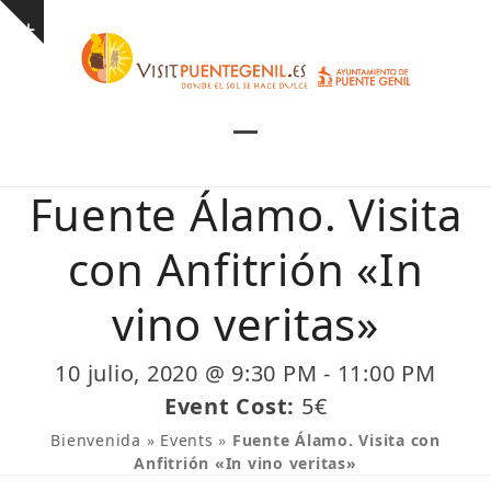
Skip
Show
to
notice
content
Open
Close
mobile
mobile
Fuente Álamo. Visita
menu
menu
con Anfitrión «In
vino veritas»
10 julio, 2020 @ 9:30 PM
-
11:00 PM
Event Cost:
5€
Bienvenida
»
Events
»
Fuente Álamo. Visita con
Anfitrión «In vino veritas»