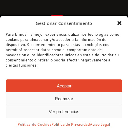
Gestionar Consentimiento
Para brindar la mejor experiencia, utilizamos tecnologías como
cookies para almacenar y/o acceder a la información del
dispositivo. Su consentimiento para estas tecnologías nos
permitirá procesar datos como el comportamiento de
navegación o los identificadores únicos en este sitio. No dar su
Página cofinanciada por la Diputación de Córdoba
consentimiento o retirarlo podría afectar negativamente a
ciertas funciones.
Aceptar
Rechazar
Copyright Oficina de Turismo - Ayuntamiento de
Ver preferencias
Puente Genil 2026
Aviso Legal
|
Política de Privacidad
|
Política de
Política de Cookies
Política de Privacidad
Aviso Legal