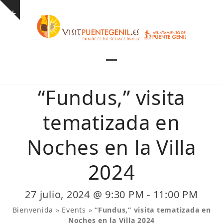
Skip
Show
to
notice
content
Open
Close
mobile
mobile
“Fundus,” visita
menu
menu
tematizada en
Noches en la Villa
2024
27 julio, 2024 @ 9:30 PM
-
11:00 PM
Bienvenida
»
Events
»
“Fundus,” visita tematizada en
Noches en la Villa 2024