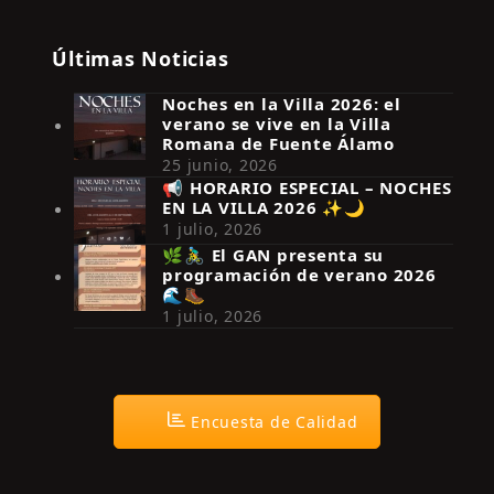
Últimas Noticias
Noches en la Villa 2026: el
verano se vive en la Villa
Romana de Fuente Álamo
25 junio, 2026
📢 HORARIO ESPECIAL – NOCHES
EN LA VILLA 2026 ✨🌙
Síguenos en Instagram
1 julio, 2026
🌿🚴‍♂️ El GAN presenta su
programación de verano 2026
🌊🥾
1 julio, 2026
Encuesta de Calidad