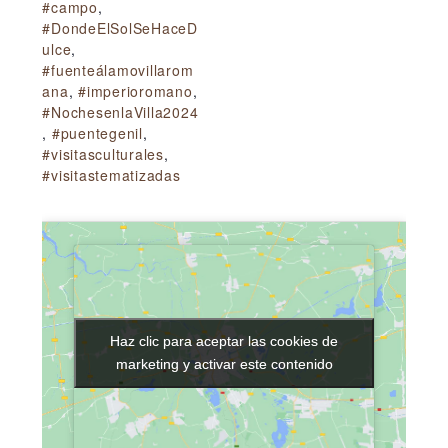
#campo
,
#DondeElSolSeHaceD
ulce
,
#fuenteálamovillarom
ana
,
#imperioromano
,
#NochesenlaVilla2024
,
#puentegenil
,
#visitasculturales
,
#visitastematizadas
Haz clic para aceptar las cookies de
Haz clic para aceptar las cookies de
marketing y activar este contenido
marketing y activar este contenido