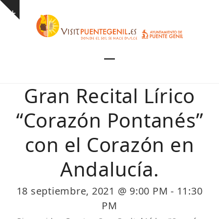
Skip
Show
to
notice
content
Open
Close
mobile
mobile
Gran Recital Lírico
menu
menu
“Corazón Pontanés”
con el Corazón en
Andalucía.
18 septiembre, 2021 @ 9:00 PM
-
11:30
PM