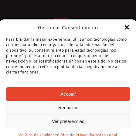
Gestionar Consentimiento
Para brindar la mejor experiencia, utilizamos tecnologías como
cookies para almacenar y/o acceder a la información del
dispositivo. Su consentimiento para estas tecnologías nos
permitirá procesar datos como el comportamiento de
navegación o los identificadores únicos en este sitio. No dar su
Página cofinanciada por la Diputación de Córdoba
consentimiento o retirarlo podría afectar negativamente a
ciertas funciones.
Aceptar
Rechazar
Copyright Oficina de Turismo - Ayuntamiento de
Ver preferencias
Puente Genil 2026
Aviso Legal
|
Política de Privacidad
|
Política de
Política de Cookies
Política de Privacidad
Aviso Legal