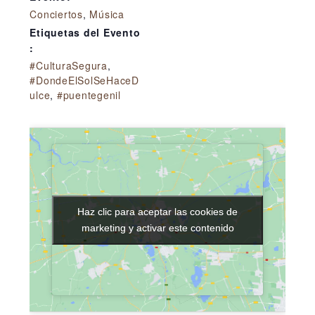
Conciertos
,
Música
Etiquetas del Evento
:
#CulturaSegura
,
#DondeElSolSeHaceD
ulce
,
#puentegenil
Haz clic para aceptar las cookies de
Haz clic para aceptar las cookies de
marketing y activar este contenido
marketing y activar este contenido