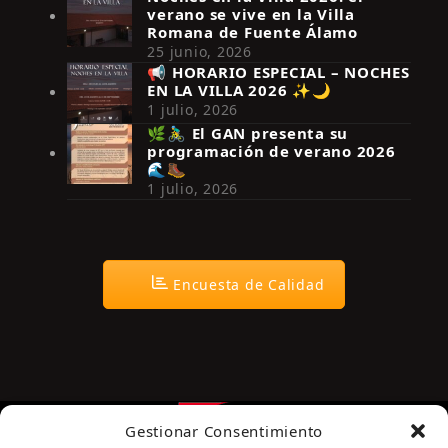
verano se vive en la Villa
Romana de Fuente Álamo
25 junio, 2026
📢 HORARIO ESPECIAL – NOCHES
EN LA VILLA 2026 ✨🌙
Síguenos en Instagram
1 julio, 2026
🌿🚴‍♂️ El GAN presenta su
programación de verano 2026
🌊🥾
1 julio, 2026
Encuesta de Calidad
Gestionar Consentimiento