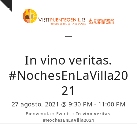
Skip
Show
to
notice
content
Open
Close
mobile
mobile
In vino veritas.
menu
menu
#NochesEnLaVilla20
21
27 agosto, 2021 @ 9:30 PM
-
11:00 PM
Bienvenida
»
Events
»
In vino veritas.
#NochesEnLaVilla2021