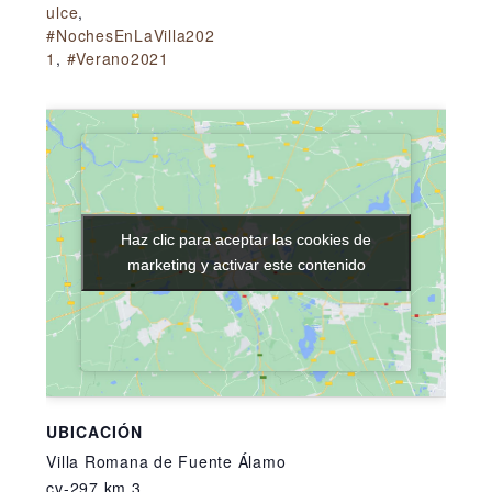
ulce
,
#NochesEnLaVilla202
1
,
#Verano2021
Haz clic para aceptar las cookies de
Haz clic para aceptar las cookies de
marketing y activar este contenido
marketing y activar este contenido
UBICACIÓN
Villa Romana de Fuente Álamo
cv-297 km 3