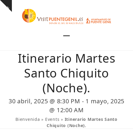
Skip
Show
to
notice
content
Open
Close
mobile
mobile
Itinerario Martes
menu
menu
Santo Chiquito
(Noche).
30 abril, 2025 @ 8:30 PM
-
1 mayo, 2025
@ 12:00 AM
Bienvenida
»
Events
»
Itinerario Martes Santo
Chiquito (Noche).