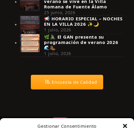
verano se vive en la Villa
Romana de Fuente Álamo
25 junio, 2026
📢 HORARIO ESPECIAL – NOCHES
EN LA VILLA 2026 ✨🌙
Síguenos en Instagram
1 julio, 2026
🌿🚴‍♂️ El GAN presenta su
programación de verano 2026
🌊🥾
1 julio, 2026
Encuesta de Calidad
Gestionar Consentimiento