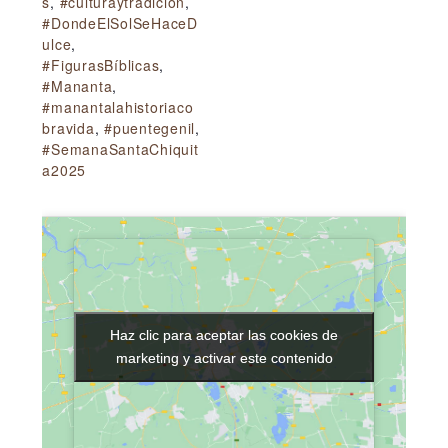
s
,
#culturaytradicion
,
#DondeElSolSeHaceD
ulce
,
#FigurasBíblicas
,
#Mananta
,
#manantalahistoriaco
bravida
,
#puentegenil
,
#SemanaSantaChiquit
a2025
Haz clic para aceptar las cookies de
Haz clic para aceptar las cookies de
marketing y activar este contenido
marketing y activar este contenido