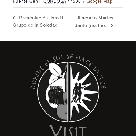
Puente Genil
,
CÓRDOBA
14500
+ Google Map
Itinerario Martes
Presentación libro II
Grupo de la Soledad
Santo (noche).