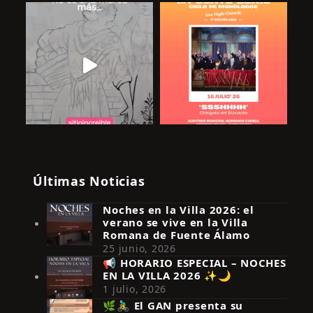
Últimas Noticias
Noches en la Villa 2026: el
verano se vive en la Villa
Romana de Fuente Álamo
25 junio, 2026
📢 HORARIO ESPECIAL – NOCHES
EN LA VILLA 2026 ✨🌙
Síguenos en Instagram
1 julio, 2026
🌿🚴‍♂️ El GAN presenta su