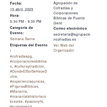
Agrupación de
Fecha:
Cofradías y
15 abril, 2025
Corporaciones
Hora:
Bíblicas de Puente
5:30 PM - 9:30 PM
Genil
Categoría de
Correo electrónico
Evento:
secretaria@agrupacio
Semana Santa
ncofradias.es
Etiquetas del Evento
Ver Web del
:
Organizador
#cofradiaspg
,
#corporacionesbiblica
s
,
#culturaytradicion
,
#DondeElSolSeHaceD
ulce
,
#experienciasunicas
,
#FigurasBíblicas
,
#Mananta
,
#manantalahistoriaco
bravida
,
#pasionyfe
,
#puentegenil
,