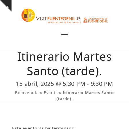
Skip
Show
to
notice
content
Open
Close
mobile
mobile
Itinerario Martes
menu
menu
Santo (tarde).
15 abril, 2025 @ 5:30 PM
-
9:30 PM
Bienvenida
»
Events
»
Itinerario Martes Santo
(tarde).
Este evento ya ha terminado.