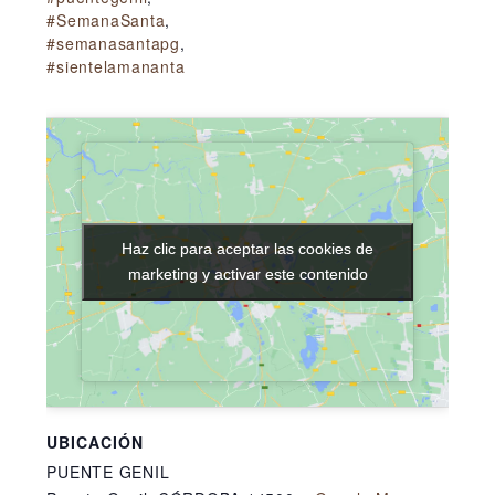
#SemanaSanta
,
#semanasantapg
,
#sientelamananta
Haz clic para aceptar las cookies de
Haz clic para aceptar las cookies de
marketing y activar este contenido
marketing y activar este contenido
UBICACIÓN
PUENTE GENIL