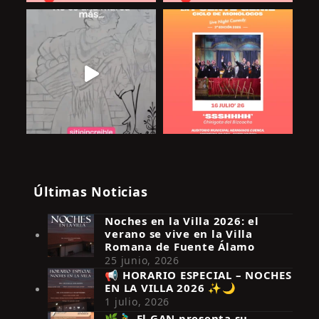
Últimas Noticias
Noches en la Villa 2026: el
verano se vive en la Villa
Romana de Fuente Álamo
25 junio, 2026
📢 HORARIO ESPECIAL – NOCHES
EN LA VILLA 2026 ✨🌙
Síguenos en Instagram
1 julio, 2026
🌿🚴‍♂️ El GAN presenta su