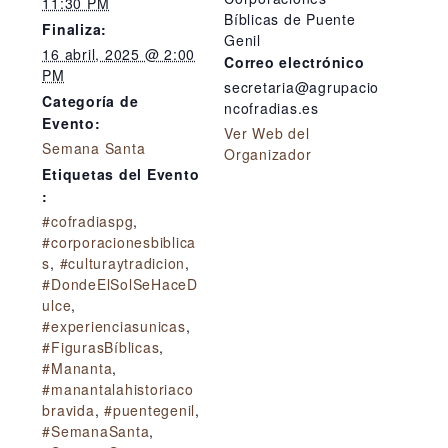
11:30 PM
Bíblicas de Puente
Finaliza:
Genil
16 abril, 2025 @ 2:00
Correo electrónico
PM
secretaria@agrupacio
Categoría de
ncofradias.es
Evento:
Ver Web del
Semana Santa
Organizador
Etiquetas del Evento
:
#cofradiaspg
,
#corporacionesbiblica
s
,
#culturaytradicion
,
#DondeElSolSeHaceD
ulce
,
#experienciasunicas
,
#FigurasBíblicas
,
#Mananta
,
#manantalahistoriaco
bravida
,
#puentegenil
,
#SemanaSanta
,