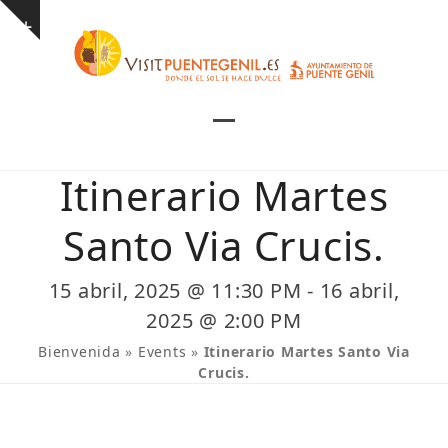
Skip
Show
to
notice
content
Open
Close
mobile
mobile
Itinerario Martes
menu
menu
Santo Via Crucis.
15 abril, 2025 @ 11:30 PM
-
16 abril,
2025 @ 2:00 PM
Bienvenida
»
Events
»
Itinerario Martes Santo Via
Crucis.