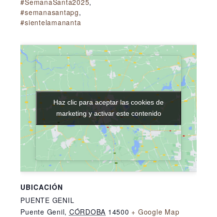
#SemanaSanta2025
,
#semanasantapg
,
#sientelamananta
Haz clic para aceptar las cookies de
Haz clic para aceptar las cookies de
marketing y activar este contenido
marketing y activar este contenido
UBICACIÓN
PUENTE GENIL
Puente Genil
,
CÓRDOBA
14500
+ Google Map