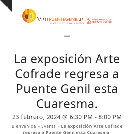
Skip
Show
to
notice
content
Open
Close
mobile
mobile
La exposición Arte
menu
menu
Cofrade regresa a
Puente Genil esta
Cuaresma.
23 febrero, 2024 @ 6:30 PM
-
8:00 PM
Bienvenida
»
Events
»
La exposición Arte Cofrade
regresa a Puente Genil esta Cuaresma.