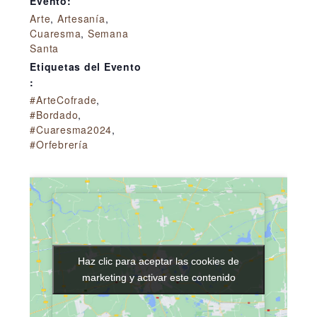
Evento:
Arte
,
Artesanía
,
Cuaresma
,
Semana
Santa
Etiquetas del Evento
:
#ArteCofrade
,
#Bordado
,
#Cuaresma2024
,
#Orfebrería
Haz clic para aceptar las cookies de
Haz clic para aceptar las cookies de
marketing y activar este contenido
marketing y activar este contenido