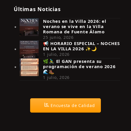
Últimas Noticias
Noches en la Villa 2026: el
verano se vive en la Villa
Romana de Fuente Álamo
25 junio, 2026
📢 HORARIO ESPECIAL – NOCHES
EN LA VILLA 2026 ✨🌙
Síguenos en Instagram
1 julio, 2026
🌿🚴‍♂️ El GAN presenta su
programación de verano 2026
🌊🥾
1 julio, 2026
Encuesta de Calidad