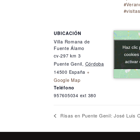
#Veran
#visita
UBICACIÓN
Villa Romana de
Haz clic 
Haz clic 
Fuente Álamo
cookies
cookies
cv-297 km 3
activar
activar
Puente Genil
,
Córdoba
14500
España
+
Google Map
Teléfono
957605034 ext 380
Risas en Puente Genil: José Luis C