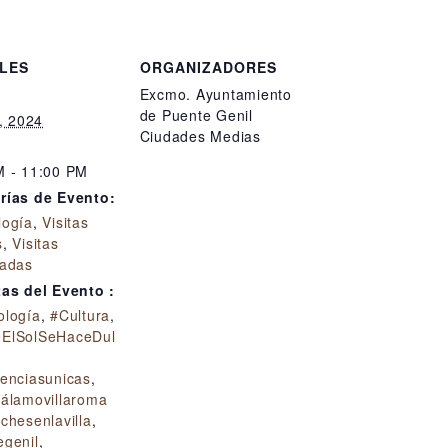
LES
ORGANIZADORES
Excmo. Ayuntamiento
de Puente Genil
o, 2024
Ciudades Medias
M - 11:00 PM
rías de Evento:
logía
,
Visitas
s
,
Visitas
zadas
tas del Evento :
ología
,
#Cultura
,
ElSolSeHaceDul
ienciasunicas
,
eálamovillaroma
chesenlavilla
,
egenil
,