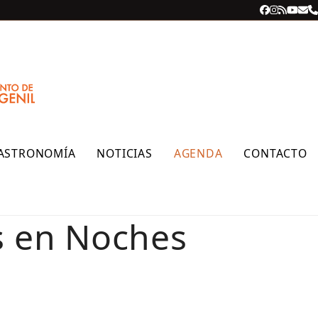
Facebook
Instagra
RSS
YouT
Cor
T
ele
ASTRONOMÍA
NOTICIAS
AGENDA
CONTACTO
s en Noches