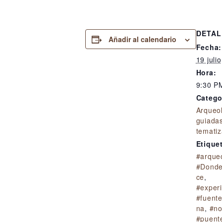
DETAL
Añadir al calendario
Fecha:
19 juli
Hora:
9:30 P
Catego
Arqueo
guiada
temati
Etique
#arque
#Donde
ce
,
#exper
#fuent
na
,
#no
#puent