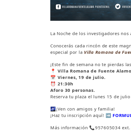
La Noche de los investigadores nos 
Conocerás cada rincón de este magn
especial por la
Villa Romana de Fue
¡Este fin de semana no te pierdas la
📍
Villa Romana de Fuente Alamo
📅
Viernes, 19 de julio.
⏰
21:30h
Aforo 30 personas.
Reserva tu plaza el lunes 15 de julio
🌌
¡Ven con amigos y familia!
¡Haz tu inscripción aquí!
➡️
FORMU
Más
ℹ️
nformación
📞
957605034 ext.