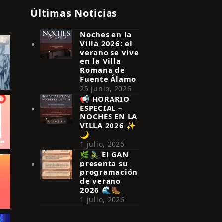
Últimas Noticias
Noches en la
Villa 2026: el
verano se vive
en la Villa
Romana de
Fuente Álamo
25 junio, 2026
📢 HORARIO
ESPECIAL –
NOCHES EN LA
VILLA 2026 ✨
🌙
1 julio, 2026
🌿🚴‍♂️ El GAN
presenta su
programación
de verano
2026 🌊🥾
1 julio, 2026