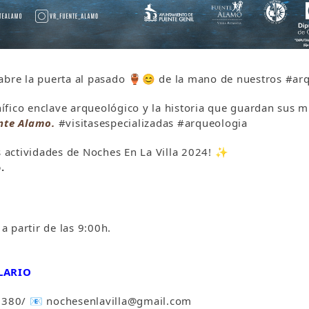
abre la puerta al pasado
🏺
😊
de la mano de nuestros
#arq
ífico enclave arqueológico y la historia que guardan sus 
nte Alamo.
#visitasespecializadas #arqueologia
s actividades de Noches En La Villa 2024!
✨
.
 a partir de las 9:00h.
LARIO
 380/
📧
nochesenlavilla@gmail.com