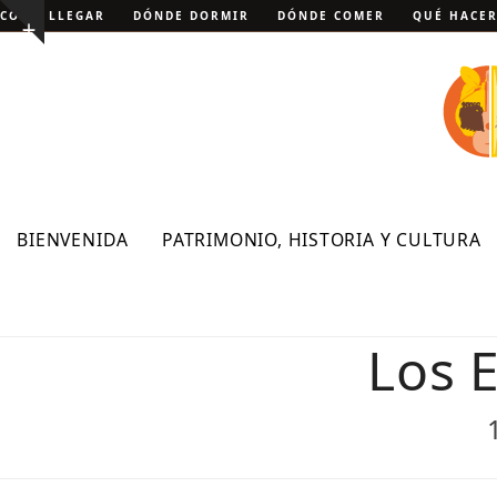
Skip
CÓMO LLEGAR
DÓNDE DORMIR
DÓNDE COMER
QUÉ HACE
Show
to
notice
content
BIENVENIDA
PATRIMONIO, HISTORIA Y CULTURA
Los 