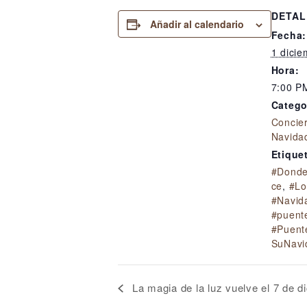
DETAL
Añadir al calendario
Fecha:
1 dicie
Hora:
7:00 P
Catego
Concie
Navida
Etique
#Donde
ce
,
#Lo
#Navid
#puent
#Puent
SuNavi
La magia de la luz vuelve el 7 de d