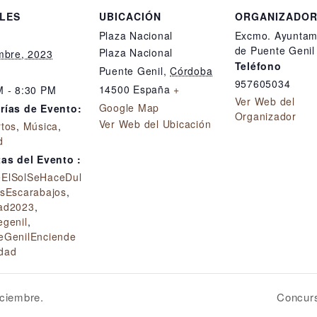
LES
UBICACIÓN
ORGANIZADO
Plaza Nacional
Excmo. Ayuntam
de Puente Genil
Plaza Nacional
mbre, 2023
Teléfono
Puente Genil
,
Córdoba
957605034
14500
España
+
M - 8:30 PM
Ver Web del
Google Map
rías de Evento:
Organizador
Ver Web del Ubicación
rtos
,
Música
,
d
tas del Evento :
ElSolSeHaceDul
sEscarabajos
,
ad2023
,
egenil
,
eGenilEnciende
dad
iciembre.
Concurs