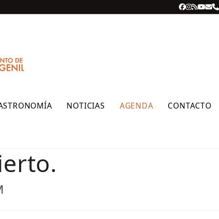
Facebook
Instagra
RSS
YouT
Cor
T
ele
ASTRONOMÍA
NOTICIAS
AGENDA
CONTACTO
erto.
M