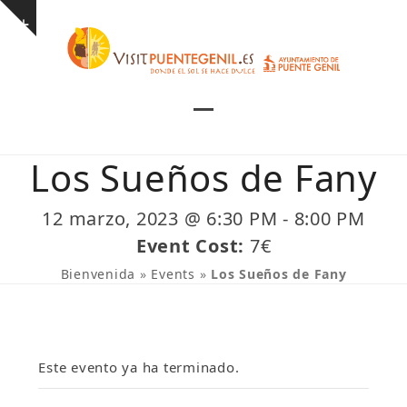
Skip
Show
to
notice
content
Open
Close
mobile
mobile
Los Sueños de Fany
menu
menu
12 marzo, 2023 @ 6:30 PM
-
8:00 PM
Event Cost:
7€
Bienvenida
»
Events
»
Los Sueños de Fany
Este evento ya ha terminado.