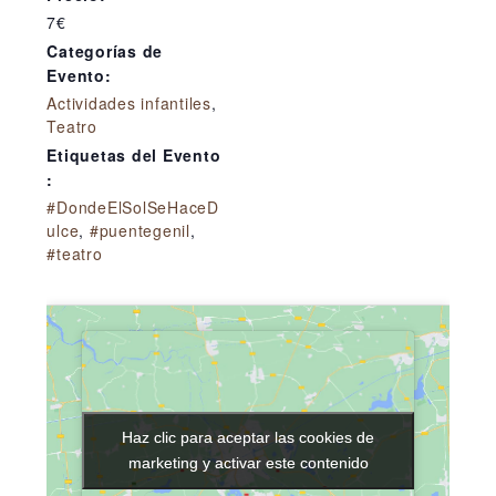
7€
Categorías de
Evento:
Actividades infantiles
,
Teatro
Etiquetas del Evento
:
#DondeElSolSeHaceD
ulce
,
#puentegenil
,
#teatro
Haz clic para aceptar las cookies de
Haz clic para aceptar las cookies de
marketing y activar este contenido
marketing y activar este contenido