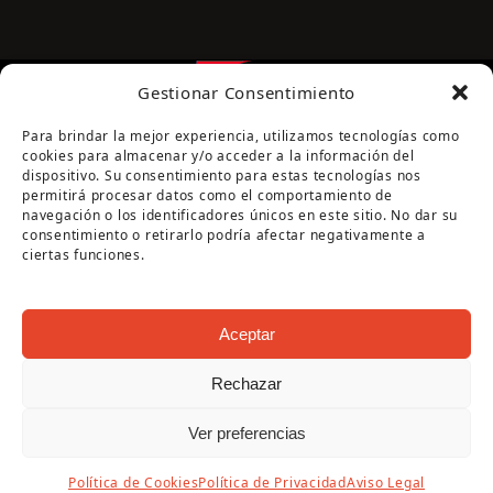
Gestionar Consentimiento
Para brindar la mejor experiencia, utilizamos tecnologías como
cookies para almacenar y/o acceder a la información del
dispositivo. Su consentimiento para estas tecnologías nos
permitirá procesar datos como el comportamiento de
navegación o los identificadores únicos en este sitio. No dar su
Página cofinanciada por la Diputación de Córdoba
consentimiento o retirarlo podría afectar negativamente a
ciertas funciones.
Aceptar
Rechazar
Copyright Oficina de Turismo - Ayuntamiento de
Ver preferencias
Puente Genil 2026
Aviso Legal
|
Política de Privacidad
|
Política de
Política de Cookies
Política de Privacidad
Aviso Legal