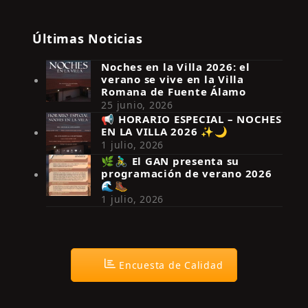
Últimas Noticias
Noches en la Villa 2026: el
verano se vive en la Villa
Romana de Fuente Álamo
25 junio, 2026
📢 HORARIO ESPECIAL – NOCHES
EN LA VILLA 2026 ✨🌙
Síguenos en Instagram
1 julio, 2026
🌿🚴‍♂️ El GAN presenta su
programación de verano 2026
🌊🥾
1 julio, 2026
Encuesta de Calidad