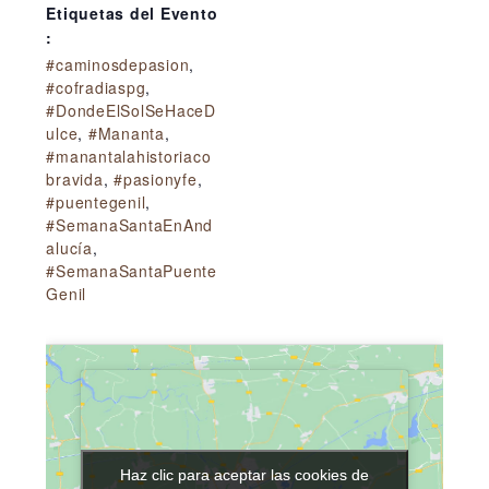
Etiquetas del Evento
:
#caminosdepasion
,
#cofradiaspg
,
#DondeElSolSeHaceD
ulce
,
#Mananta
,
#manantalahistoriaco
bravida
,
#pasionyfe
,
#puentegenil
,
#SemanaSantaEnAnd
alucía
,
#SemanaSantaPuente
Genil
Haz clic para aceptar las cookies de
Haz clic para aceptar las cookies de