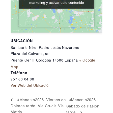
marketing y activar este contenido
marketing y activar este contenido
UBICACIÓN
Santuario Ntro. Padre Jesús Nazareno
Plaza del Calvario, s/n
Puente Genil
,
Córdoba
14500
España
+ Google
Map
Teléfono
957 60 04 88
Ver Web del Ubicación
#Mananta2026.
#Mananta2026. Viernes de
Dolores tarde. Via Crucis Via
Sábado de Pasión
Matris.
tarde.