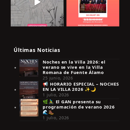
Últimas Noticias
Noches en la Villa 2026: el
verano se vive en la Villa
Romana de Fuente Álamo
25 junio, 2026
📢 HORARIO ESPECIAL – NOCHES
EN LA VILLA 2026 ✨🌙
Síguenos en Instagram
1 julio, 2026
🌿🚴‍♂️ El GAN presenta su
programación de verano 2026
🌊🥾
1 julio, 2026