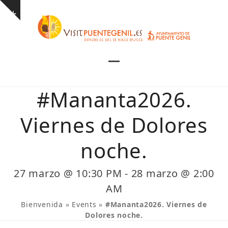
Skip
Show
to
notice
content
Open
Close
mobile
mobile
#Mananta2026.
menu
menu
Viernes de Dolores
noche.
27 marzo @ 10:30 PM
-
28 marzo @ 2:00
AM
Bienvenida
»
Events
»
#Mananta2026. Viernes de
Dolores noche.