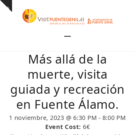
Skip
Show
to
notice
content
Open
Close
mobile
mobile
Más allá de la
menu
menu
muerte, visita
guiada y recreación
en Fuente Álamo.
1 noviembre, 2023 @ 6:30 PM
-
8:00 PM
Event Cost:
6€