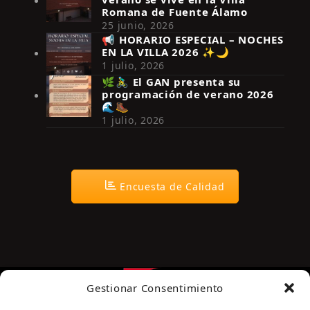
Romana de Fuente Álamo
25 junio, 2026
📢 HORARIO ESPECIAL – NOCHES
EN LA VILLA 2026 ✨🌙
Síguenos en Instagram
1 julio, 2026
🌿🚴‍♂️ El GAN presenta su
programación de verano 2026
🌊🥾
1 julio, 2026
Encuesta de Calidad
Gestionar Consentimiento