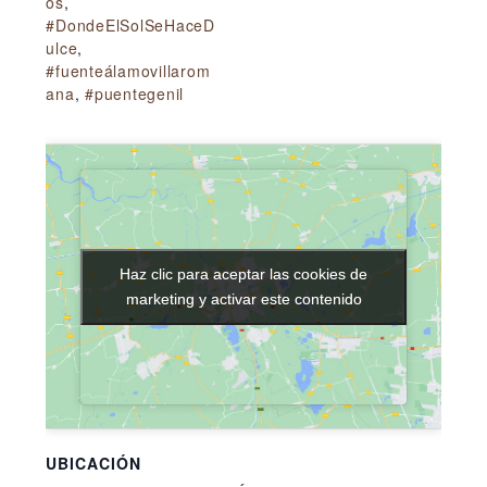
os
,
#DondeElSolSeHaceD
ulce
,
#fuenteálamovillarom
ana
,
#puentegenil
Haz clic para aceptar las cookies de
Haz clic para aceptar las cookies de
marketing y activar este contenido
marketing y activar este contenido
UBICACIÓN