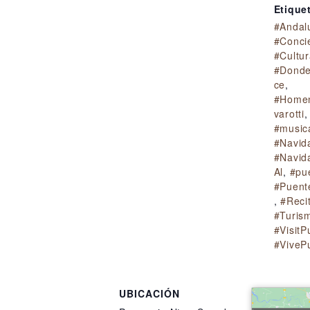
Etique
#Andal
#Conci
#Cultu
#Donde
ce
,
#Homen
varotti
,
#music
#Navid
#Navid
Al
,
#pu
#Puent
,
#Recit
#Turis
#VisitP
#ViveP
UBICACIÓN