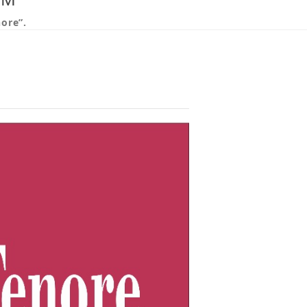
nore”.