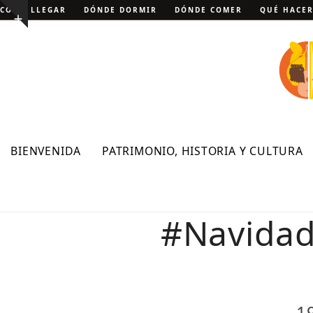
Skip
CÓMO LLEGAR
DÓNDE DORMIR
DÓNDE COMER
QUÉ HACE
Show
to
notice
content
BIENVENIDA
PATRIMONIO, HISTORIA Y CULTURA
#Navidad2
1