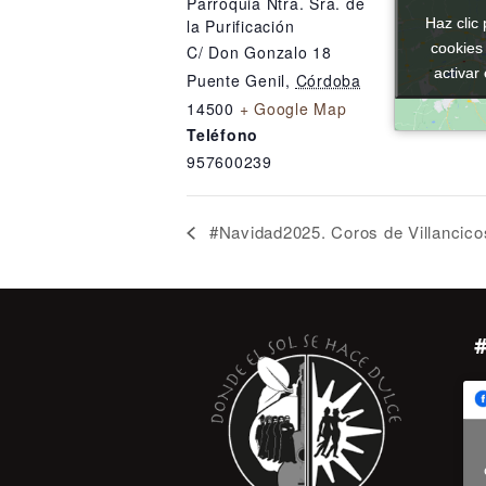
Parroquia Ntra. Sra. de
Haz clic 
Haz clic 
la Purificación
cookies
cookies
C/ Don Gonzalo 18
activar
activar
Puente Genil
,
Córdoba
14500
+ Google Map
Teléfono
957600239
#Navidad2025. Coros de Villancico