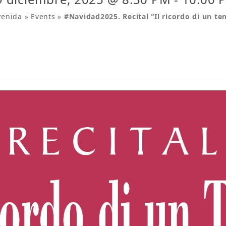
venida
»
Events
»
#Navidad2025. Recital “Il ricordo di un te