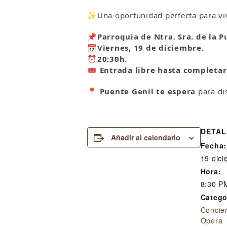
✨Una oportunidad perfecta para vivi
📌
Parroquia de Ntra. Sra. de la P
📅
Viernes, 19 de diciembre.
⏰
20:30h.
🎟️
Entrada libre hasta completar
📍
Puente Genil te espera
para dis
DETAL
Añadir al calendario
Fecha:
19 dic
Hora:
8:30 P
Catego
Concie
Ópera