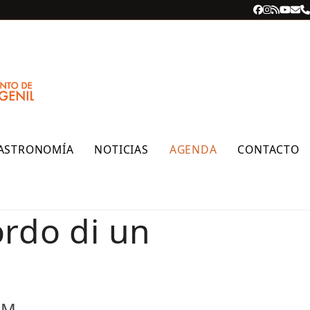
Facebook
Instagra
RSS
YouT
Cor
T
ele
ASTRONOMÍA
NOTICIAS
AGENDA
CONTACTO
ordo di un
PM