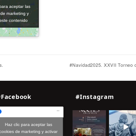
para aceptar las
para aceptar las
 de marketing y
 de marketing y
 este contenido
 este contenido
s.
#Navidad2025. XXVII Torneo 
#Facebook
#Instagram
Haz clic para aceptar las
cookies de marketing y activar