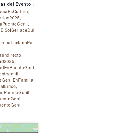
tas del Evento :
ucíaEsCultura
,
ertos2025
,
raPuenteGenil
,
ElSolSeHaceDul
ajeaLucianoPa
aendirecto
,
ad2025
,
adEnPuenteGeni
entegenil
,
eGenilEnFamilia
alLírico
,
moPuenteGenil
,
uenteGenil
,
uenteGenil