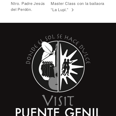
Ntro. Padre Jesús
Master Class con la bailaora
del Perdón.
“La Lupi.”