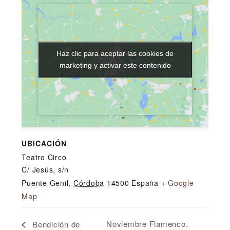
Haz clic para aceptar las cookies de
Haz clic para aceptar las cookies de
marketing y activar este contenido
marketing y activar este contenido
UBICACIÓN
Teatro Circo
C/ Jesús, s/n
Puente Genil
,
Córdoba
14500
España
+ Google
Map
Noviembre Flamenco.
Bendición de