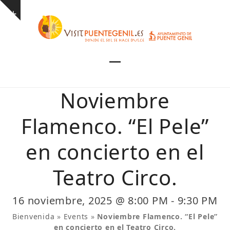
Skip
Show
to
notice
content
Open
Close
mobile
mobile
Noviembre
menu
menu
Flamenco. “El Pele”
en concierto en el
Teatro Circo.
16 noviembre, 2025 @ 8:00 PM
-
9:30 PM
Bienvenida
»
Events
»
Noviembre Flamenco. “El Pele”
en concierto en el Teatro Circo.