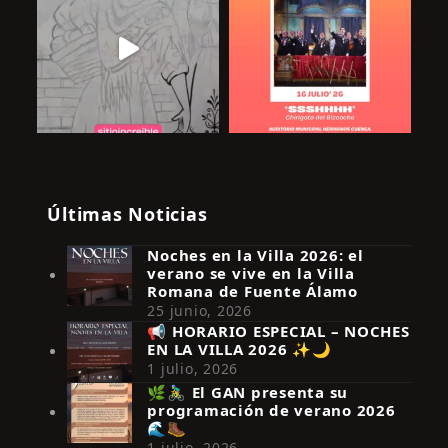
Últimas Noticias
Noches en la Villa 2026: el
verano se vive en la Villa
Romana de Fuente Álamo
25 junio, 2026
📢 HORARIO ESPECIAL – NOCHES
EN LA VILLA 2026 ✨🌙
Síguenos en Instagram
1 julio, 2026
🌿🚴‍♂️ El GAN presenta su
programación de verano 2026
🌊🥾
1 julio, 2026