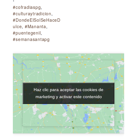
#cofradiaspg
,
#culturaytradicion
,
#DondeElSolSeHaceD
ulce
,
#Mananta
,
#puentegenil
,
#semanasantapg
Haz clic para aceptar las cookies de
Haz clic para aceptar las cookies de
marketing y activar este contenido
marketing y activar este contenido