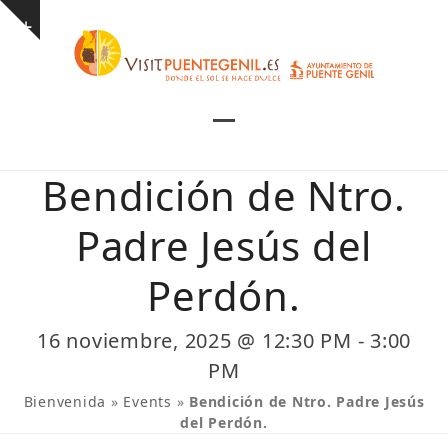
Skip
Show
to
notice
content
Open
Close
mobile
mobile
Bendición de Ntro.
menu
menu
Padre Jesús del
Perdón.
16 noviembre, 2025 @ 12:30 PM
-
3:00
PM
Bienvenida
»
Events
»
Bendición de Ntro. Padre Jesús
del Perdón.