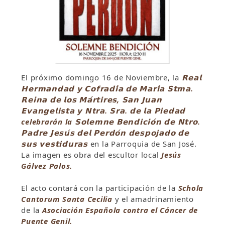
El próximo domingo 16 de Noviembre, la
𝗥𝗲𝗮𝗹
𝗛𝗲𝗿𝗺𝗮𝗻𝗱𝗮𝗱 𝘆 𝗖𝗼𝗳𝗿𝗮𝗱𝗶́𝗮 𝗱𝗲 𝗠𝗮𝗿𝗶́𝗮 𝗦𝘁𝗺𝗮.
𝗥𝗲𝗶𝗻𝗮 𝗱𝗲 𝗹𝗼𝘀 𝗠𝗮́𝗿𝘁𝗶𝗿𝗲𝘀, 𝗦𝗮𝗻 𝗝𝘂𝗮𝗻
𝗘𝘃𝗮𝗻𝗴𝗲𝗹𝗶𝘀𝘁𝗮 𝘆 𝗡𝘁𝗿𝗮. 𝗦𝗿𝗮. 𝗱𝗲 𝗹𝗮 𝗣𝗶𝗲𝗱𝗮𝗱
celebrarán la 𝗦𝗼𝗹𝗲𝗺𝗻𝗲 𝗕𝗲𝗻𝗱𝗶𝗰𝗶𝗼́𝗻 𝗱𝗲 𝗡𝘁𝗿𝗼.
𝗣𝗮𝗱𝗿𝗲 𝗝𝗲𝘀𝘂́𝘀 𝗱𝗲𝗹 𝗣𝗲𝗿𝗱𝗼́𝗻 𝗱𝗲𝘀𝗽𝗼𝗷𝗮𝗱𝗼 𝗱𝗲
𝘀𝘂𝘀 𝘃𝗲𝘀𝘁𝗶𝗱𝘂𝗿𝗮𝘀
en la Parroquia de San José.
La imagen es obra del escultor local
Jesús
Gálvez Palos.
El acto contará con la participación de la
Schola
Cantorum Santa Cecilia
y el amadrinamiento
de la
Asociación Española contra el Cáncer de
Puente Genil.