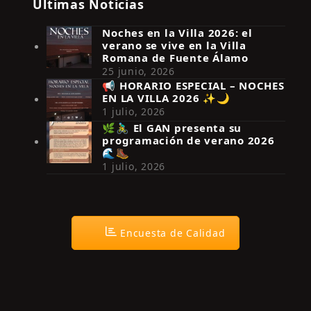
Últimas Noticias
Noches en la Villa 2026: el
verano se vive en la Villa
Romana de Fuente Álamo
25 junio, 2026
📢 HORARIO ESPECIAL – NOCHES
EN LA VILLA 2026 ✨🌙
Síguenos en Instagram
1 julio, 2026
🌿🚴‍♂️ El GAN presenta su
programación de verano 2026
🌊🥾
1 julio, 2026
Encuesta de Calidad