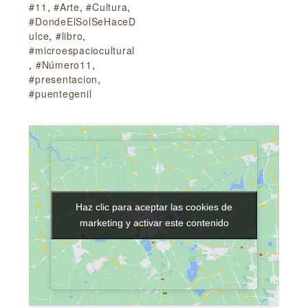
#11
,
#Arte
,
#Cultura
,
#DondeElSolSeHaceD
ulce
,
#libro
,
#microespaciocultural
,
#Número11
,
#presentacion
,
#puentegenil
Haz clic para aceptar las cookies de
Haz clic para aceptar las cookies de
marketing y activar este contenido
marketing y activar este contenido