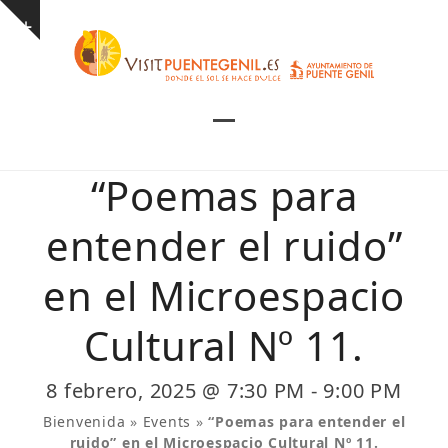
Skip
Show
to
notice
content
Open
Close
mobile
mobile
“Poemas para
menu
menu
entender el ruido”
en el Microespacio
Cultural Nº 11.
8 febrero, 2025 @ 7:30 PM
-
9:00 PM
Bienvenida
»
Events
»
“Poemas para entender el
ruido” en el Microespacio Cultural Nº 11.