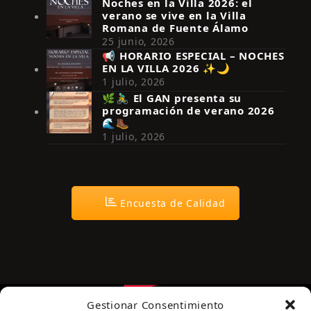
Noches en la Villa 2026: el
verano se vive en la Villa
Romana de Fuente Álamo
25 junio, 2026
📢 HORARIO ESPECIAL – NOCHES
EN LA VILLA 2026 ✨🌙
Síguenos en Instagram
1 julio, 2026
🌿🚴‍♂️ El GAN presenta su
programación de verano 2026
🌊🥾
1 julio, 2026
Encuesta de Calidad
Gestionar Consentimiento