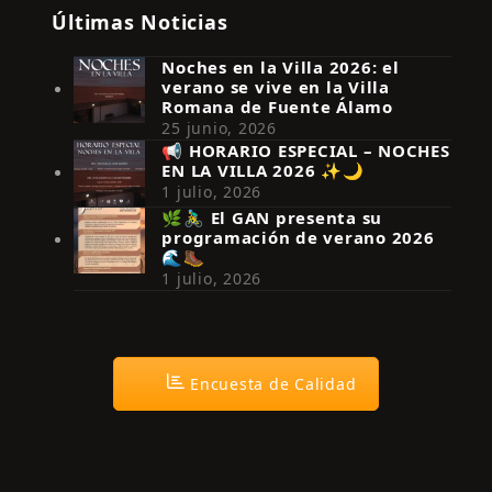
Últimas Noticias
Noches en la Villa 2026: el
verano se vive en la Villa
Romana de Fuente Álamo
25 junio, 2026
📢 HORARIO ESPECIAL – NOCHES
EN LA VILLA 2026 ✨🌙
Síguenos en Instagram
1 julio, 2026
🌿🚴‍♂️ El GAN presenta su
programación de verano 2026
🌊🥾
1 julio, 2026
Encuesta de Calidad