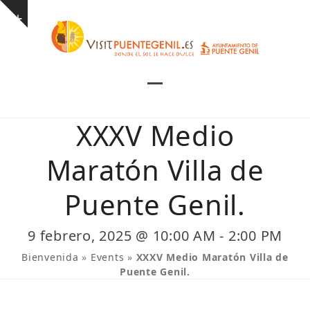
Skip
Show
to
notice
content
Open
Close
mobile
mobile
XXXV Medio
menu
menu
Maratón Villa de
Puente Genil.
9 febrero, 2025 @ 10:00 AM
-
2:00 PM
Bienvenida
»
Events
»
XXXV Medio Maratón Villa de
Puente Genil.