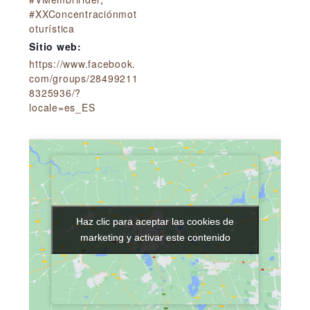
#XXConcentraciónmot
oturística
Sitio web:
https://www.facebook.
com/groups/28499211
8325936/?
locale=es_ES
Haz clic para aceptar las cookies de
Haz clic para aceptar las cookies de
marketing y activar este contenido
marketing y activar este contenido