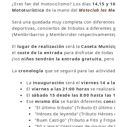
¿Eres fan del motociclismo? Los días
14,15 y 16 de 
Mototurística
de la mano del
Motoclub los Membri
Será una quedada muy completa con diferentes activi
deportivas, conciertos de tributos a diferentes grupos
(Membribarros y Membririder respectivamente).
El
lugar de realización
será la
Caseta Municipal d
el
coste de la entrada
para disfrutar de todas las a
(los
niños tendrán la entrada gratuita
, pero debe
La
cronología
que se seguirá para las actividades ser
La
inauguración
será el
viernes 14 a las 15:
El
viernes a las 21:00 horas
se realizará un
c
El
sábado 15 desde las 8:00 hasta las 15:00
Ese
mismo día
se harán diferentes
concierto
“El último tributo” (Tributo El último de la F
“Héroes de leyenda” (Tributo Héroes del Si
“Buen Castigo” (Tributo a Fito y Fitipaldis).
“80 x Hora” (Versiones de grupos de los 80