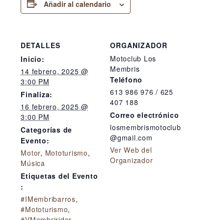
Añadir al calendario
DETALLES
ORGANIZADOR
Motoclub Los
Inicio:
Membris
14 febrero, 2025 @
Teléfono
3:00 PM
613 986 976 / 625
Finaliza:
407 188
16 febrero, 2025 @
Correo electrónico
3:00 PM
losmembrismotoclub
Categorías de
@gmail.com
Evento:
Ver Web del
Motor
,
Mototurismo
,
Organizador
Música
Etiquetas del Evento
:
#IMembribarros
,
#Mototurismo
,
#VMembririder
,