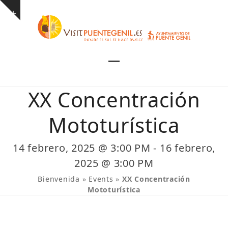
Skip
Show
to
notice
content
Open
Close
mobile
mobile
XX Concentración
menu
menu
Mototurística
14 febrero, 2025 @ 3:00 PM
-
16 febrero,
2025 @ 3:00 PM
Bienvenida
»
Events
»
XX Concentración
Mototurística