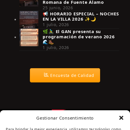
Romana de Fuente Álamo
25 junio, 2026
📢 HORARIO ESPECIAL – NOCHES
EN LA VILLA 2026 ✨🌙
Síguenos en Instagram
1 julio, 2026
🌿🚴‍♂️ El GAN presenta su
programación de verano 2026
🌊🥾
1 julio, 2026
Encuesta de Calidad
Gestionar Consentimiento
Para brindar la mejor experiencia, utilizamos tecnologías como