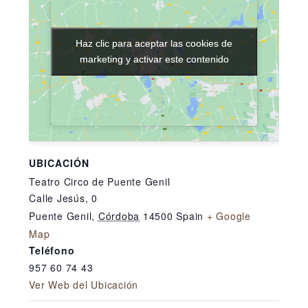
Haz clic para aceptar las cookies de
Haz clic para aceptar las cookies de
marketing y activar este contenido
marketing y activar este contenido
UBICACIÓN
Teatro Circo de Puente Genil
Calle Jesús, 0
Puente Genil
,
Córdoba
14500
Spain
+ Google
Map
Teléfono
957 60 74 43
Ver Web del Ubicación