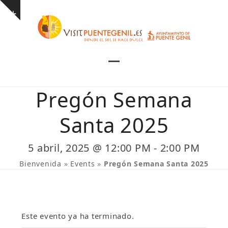
Skip
Show
to
notice
content
Open
Close
mobile
mobile
Pregón Semana
menu
menu
Santa 2025
5 abril, 2025 @ 12:00 PM
-
2:00 PM
Bienvenida
»
Events
»
Pregón Semana Santa 2025
Este evento ya ha terminado.