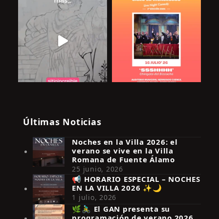
Últimas Noticias
Noches en la Villa 2026: el
verano se vive en la Villa
Romana de Fuente Álamo
25 junio, 2026
📢 HORARIO ESPECIAL – NOCHES
EN LA VILLA 2026 ✨🌙
Síguenos en Instagram
1 julio, 2026
🌿🚴‍♂️ El GAN presenta su
programación de verano 2026