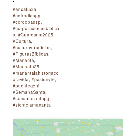
:
#andalucía
,
#cofradiaspg
,
#cordobaesp
,
#corporacionesbiblica
s
,
#Cuaresma2025
,
#Cultura
,
#culturaytradicion
,
#FigurasBíblicas
,
#Mananta
,
#Mananta25
,
#manantalahistoriaco
bravida
,
#pasionyfe
,
#puentegenil
,
#SemanaSanta
,
#semanasantapg
,
#sientelamananta