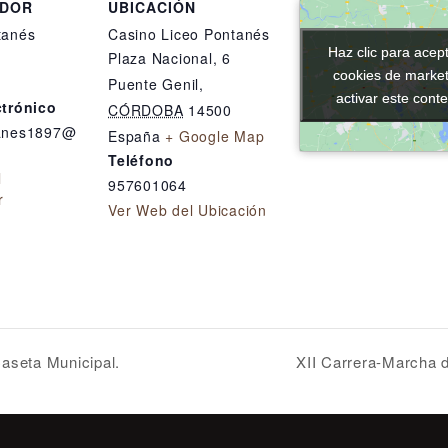
ADOR
UBICACIÓN
tanés
Casino Liceo Pontanés
Haz clic para acept
Haz clic para acept
Plaza Nacional, 6
cookies de market
cookies de market
Puente Genil
,
activar este cont
activar este cont
ctrónico
CÓRDOBA
14500
tanes1897@
España
+ Google Map
Teléfono
l
957601064
r
Ver Web del Ubicación
Caseta Municipal.
XII Carrera-Marcha d