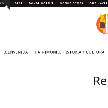
Skip
CÓMO LLEGAR
DÓNDE DORMIR
DÓNDE COMER
QUÉ HACE
Show
to
notice
content
BIENVENIDA
PATRIMONIO, HISTORIA Y CULTURA
Re