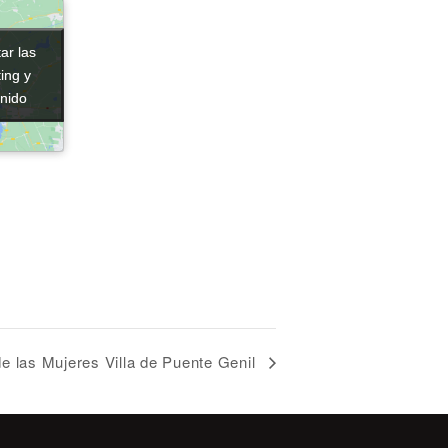
ar las
ar las
ing y
ing y
enido
enido
e las Mujeres Villa de Puente Genil