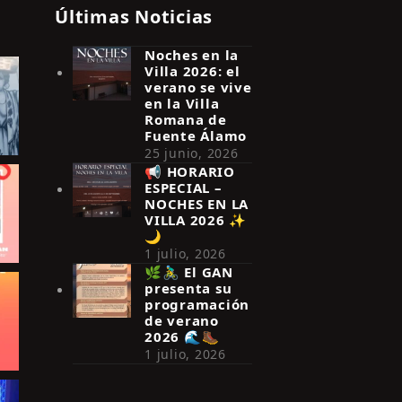
Últimas Noticias
Noches en la
Villa 2026: el
verano se vive
en la Villa
Romana de
Fuente Álamo
25 junio, 2026
📢 HORARIO
ESPECIAL –
NOCHES EN LA
VILLA 2026 ✨
🌙
1 julio, 2026
🌿🚴‍♂️ El GAN
presenta su
programación
de verano
2026 🌊🥾
1 julio, 2026