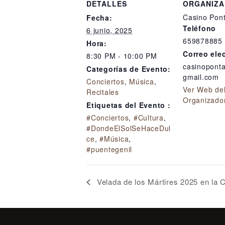
DETALLES
ORGANIZ
Casino Pon
Fecha:
Teléfono
6 junio, 2025
659878885
Hora:
Correo ele
8:30 PM - 10:00 PM
casinopon
Categorías de Evento:
gmail.com
Conciertos
,
Música
,
Ver Web de
Recitales
Organizado
Etiquetas del Evento :
#Conciertos
,
#Cultura
,
#DondeElSolSeHaceDul
ce
,
#Música
,
#puentegenil
Velada de los Mártires 2025 en la 