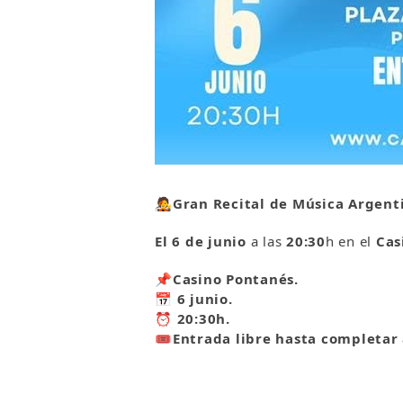
🧑‍🎤
Gran Recital de Música Argent
El 6
de junio
a las
20:30
h en el
Cas
📌
Casino Pontanés.
📅
6 junio.
⏰
20:30h.
🎟
Entrada libre hasta completar 