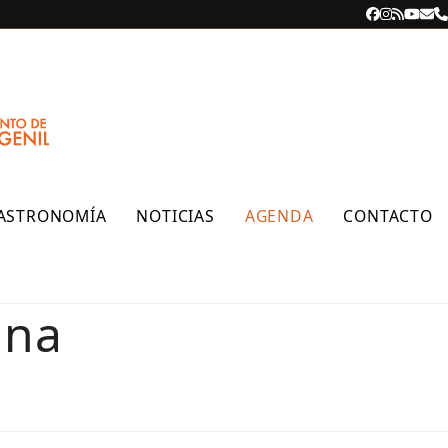
Facebook
Instagra
RSS
YouT
Cor
T
ele
ASTRONOMÍA
NOTICIAS
AGENDA
CONTACTO
ina