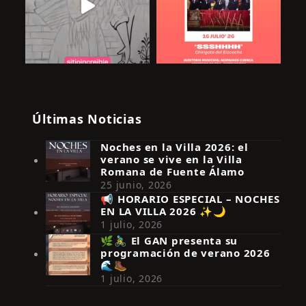
Últimas Noticias
Noches en la Villa 2026: el
verano se vive en la Villa
Romana de Fuente Álamo
25 junio, 2026
📢 HORARIO ESPECIAL – NOCHES
EN LA VILLA 2026 ✨🌙
Síguenos en Instagram
1 julio, 2026
🌿🚴‍♂️ El GAN presenta su
programación de verano 2026
🌊🥾
1 julio, 2026