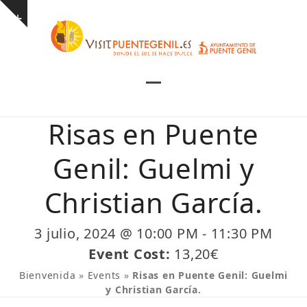
Skip
Show
to
notice
content
Open
Close
mobile
mobile
Risas en Puente
menu
menu
Genil: Guelmi y
Christian García.
3 julio, 2024 @ 10:00 PM
-
11:30 PM
Event Cost:
13,20€
Bienvenida
»
Events
»
Risas en Puente Genil: Guelmi
y Christian García.