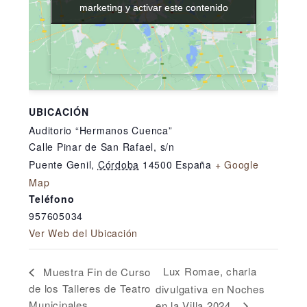
marketing y activar este contenido
marketing y activar este contenido
UBICACIÓN
Auditorio “Hermanos Cuenca”
Calle Pinar de San Rafael, s/n
Puente Genil
,
Córdoba
14500
España
+ Google
Map
Teléfono
957605034
Ver Web del Ubicación
Lux Romae, charla
Muestra Fin de Curso
de los Talleres de Teatro
divulgativa en Noches
Municipales.
en la Villa 2024.