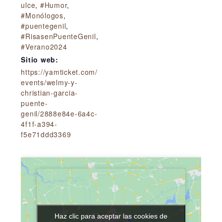
ulce
,
#Humor
,
#Monólogos
,
#puentegenil
,
#RisasenPuenteGenil
,
#Verano2024
Sitio web:
https://yamticket.com/
events/welmy-y-
christian-garcia-
puente-
genil/2888e84e-6a4c-
4f1f-a394-
f5e71ddd3369
Haz clic para aceptar las cookies de
Haz clic para aceptar las cookies de